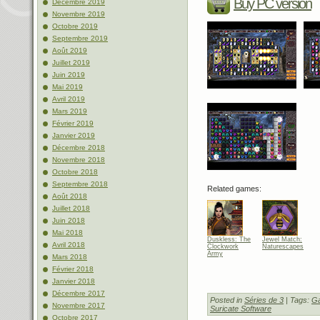
Buy PC version
Décembre 2019
Novembre 2019
Octobre 2019
Septembre 2019
Août 2019
Juillet 2019
Juin 2019
Mai 2019
Avril 2019
Mars 2019
Février 2019
Janvier 2019
Décembre 2018
Novembre 2018
Octobre 2018
Septembre 2018
Related games:
Août 2018
Juillet 2018
Juin 2018
Mai 2018
Duskless: The
Jewel Match:
Avril 2018
Clockwork
Naturescapes
Army
Mars 2018
Février 2018
Janvier 2018
Décembre 2017
Posted in
Séries de 3
| Tags:
Ga
Novembre 2017
Suricate Software
Octobre 2017