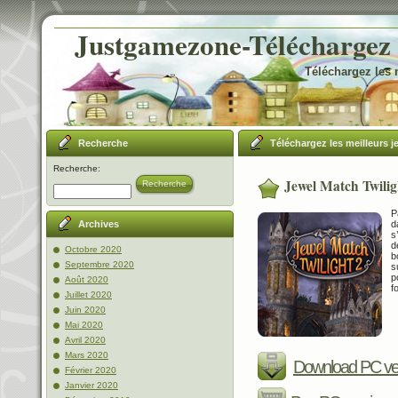
Justgamezone-Téléchargez l
Téléchargez les 
Recherche
Téléchargez les meilleurs j
Recherche:
Jewel Match Twilig
Recherche
P
d
Archives
s
d
Octobre 2020
b
Septembre 2020
s
p
Août 2020
f
Juillet 2020
Juin 2020
Mai 2020
Avril 2020
Mars 2020
Download PC ve
Février 2020
Janvier 2020