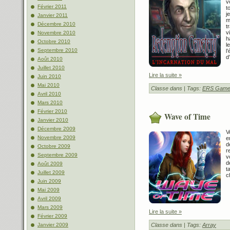
v
Février 2011
t
j
Janvier 2011
m
Décembre 2010
t
v
Novembre 2010
h
Octobre 2010
l
Septembre 2010
l
d
Août 2010
Juillet 2010
Lire la suite »
Juin 2010
Mai 2010
Classe dans
| Tags:
ERS Games
Avril 2010
Mars 2010
Février 2010
Wave of Time
Janvier 2010
Décembre 2009
V
Novembre 2009
e
d
Octobre 2009
r
Septembre 2009
v
d
Août 2009
t
Juillet 2009
c
Juin 2009
Mai 2009
Avril 2009
Mars 2009
Lire la suite »
Février 2009
Janvier 2009
Classe dans
| Tags:
Array