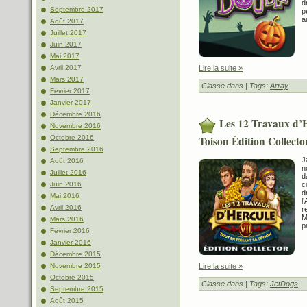
d
Septembre 2017
p
a
Août 2017
Juillet 2017
Juin 2017
Mai 2017
Lire la suite »
Avril 2017
Mars 2017
Classe dans
| Tags:
Array
Février 2017
Janvier 2017
Décembre 2016
Les 12 Travaux d’H
Novembre 2016
Toison Édition Collecto
Octobre 2016
Septembre 2016
J
Août 2016
n
Juillet 2016
d
c
Juin 2016
d
Mai 2016
l
Avril 2016
r
M
Mars 2016
p
Février 2016
Janvier 2016
Décembre 2015
Lire la suite »
Novembre 2015
Octobre 2015
Classe dans
| Tags:
JetDogs
Septembre 2015
Août 2015