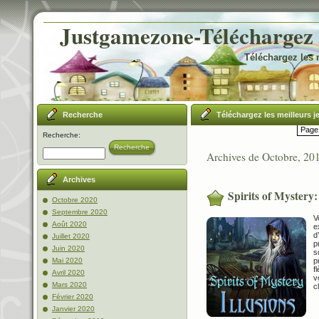
Justgamezone-Téléchargez l
Téléchargez les 
Recherche
Téléchargez les meilleurs j
Page 
Recherche:
Recherche
Archives de Octobre, 20
Archives
Spirits of Mystery:
Octobre 2020
Septembre 2020
V
Août 2020
e
d
Juillet 2020
p
Juin 2020
s
p
Mai 2020
f
Avril 2020
v
Mars 2020
c
Février 2020
Janvier 2020