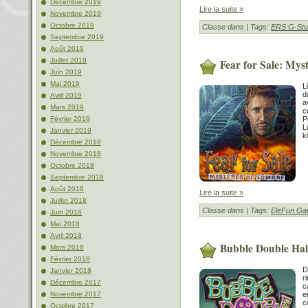
Décembre 2019
Lire la suite »
Novembre 2019
Octobre 2019
Classe dans
| Tags:
ERS G-Stu
Septembre 2019
Août 2019
Juillet 2019
Fear for Sale: Mys
Juin 2019
Mai 2019
L
d
Avril 2019
a
Mars 2019
c
P
Février 2019
L
Janvier 2019
k
Décembre 2018
Novembre 2018
Octobre 2018
Septembre 2018
Août 2018
Lire la suite »
Juillet 2018
Classe dans
| Tags:
EleFun G
Juin 2018
Mai 2018
Avril 2018
Bubble Double Hal
Mars 2018
Février 2018
D
Janvier 2018
r
Décembre 2017
c
e
Novembre 2017
c
Octobre 2017