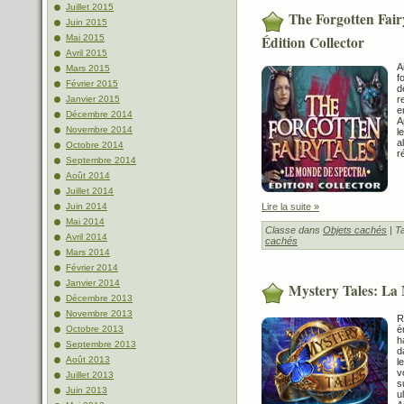
Juillet 2015
The Forgotten Fair
Juin 2015
Édition Collector
Mai 2015
Avril 2015
A
Mars 2015
f
Février 2015
d
r
Janvier 2015
e
Décembre 2014
A
Novembre 2014
l
a
Octobre 2014
ré
Septembre 2014
Août 2014
Juillet 2014
Lire la suite »
Juin 2014
Mai 2014
Classe dans
Objets cachés
| T
Avril 2014
cachés
Mars 2014
Février 2014
Janvier 2014
Mystery Tales: La
Décembre 2013
Novembre 2013
R
é
Octobre 2013
h
Septembre 2013
d
Août 2013
l
v
Juillet 2013
s
Juin 2013
u