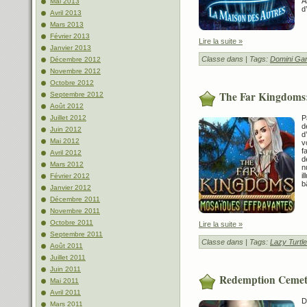
A
Mai 2013
d
Avril 2013
Mars 2013
Février 2013
Lire la suite »
Janvier 2013
Classe dans
| Tags:
Domini Ga
Décembre 2012
Novembre 2012
Octobre 2012
The Far Kingdoms:
Septembre 2012
Août 2012
P
Juillet 2012
d
Juin 2012
d
Mai 2012
v
f
Avril 2012
d
Mars 2012
n
i
Février 2012
b
Janvier 2012
Décembre 2011
Novembre 2011
Octobre 2011
Lire la suite »
Septembre 2011
Classe dans
| Tags:
Lazy Turt
Août 2011
Juillet 2011
Juin 2011
Redemption Cemete
Mai 2011
Avril 2011
D
Mars 2011