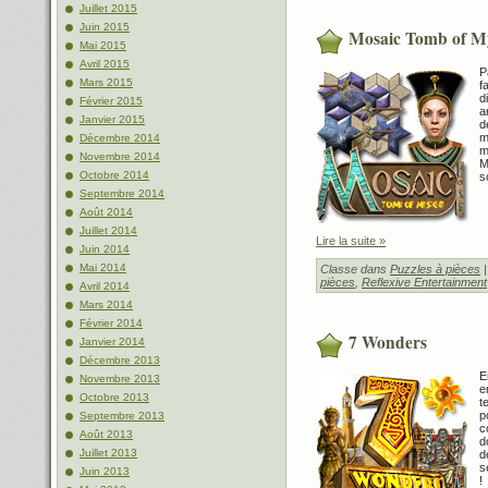
Juillet 2015
Juin 2015
Mosaic Tomb of M
Mai 2015
Avril 2015
P
Mars 2015
f
d
Février 2015
a
Janvier 2015
d
m
Décembre 2014
m
Novembre 2014
M
Octobre 2014
s
Septembre 2014
Août 2014
Juillet 2014
Lire la suite »
Juin 2014
Mai 2014
Classe dans
Puzzles à pièces
|
pièces
,
Reflexive Entertainment
Avril 2014
Mars 2014
Février 2014
7 Wonders
Janvier 2014
Décembre 2013
E
Novembre 2013
e
Octobre 2013
t
p
Septembre 2013
c
Août 2013
d
Juillet 2013
d
s
Juin 2013
!