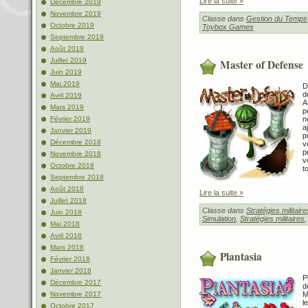
Lire la suite »
Décembre 2019
Novembre 2019
Classe dans
Gestion du Temps
Octobre 2019
Toybox Games
Septembre 2019
Août 2019
Juillet 2019
Master of Defense
Juin 2019
Mai 2019
D
d
Avril 2019
A
Mars 2019
p
n
Février 2019
a
Janvier 2019
p
Décembre 2018
v
p
Novembre 2018
v
Octobre 2018
to
Septembre 2018
Août 2018
Lire la suite »
Juillet 2018
Classe dans
Stratégies militaire
Juin 2018
Simulation
,
Stratégies militaires
Mai 2018
Avril 2018
Mars 2018
Plantasia
Février 2018
Janvier 2018
P
Décembre 2017
d
M
Novembre 2017
l
Octobre 2017