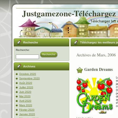
Justgamezone-Téléchargez l
Téléchargez les 
Recherche
Téléchargez les meilleurs j
Recherche:
Archives de Mars, 2006
Recherche
Archives
Garden Dreams
Octobre 2020
L
Septembre 2020
e
Août 2020
j
n
Juillet 2020
D
Juin 2020
p
d
Mai 2020
a
Avril 2020
d
Mars 2020
c
Février 2020
Janvier 2020