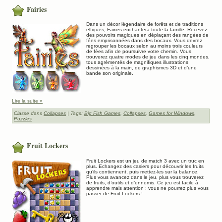
Fairies
Dans un décor légendaire de forêts et de traditions
elfiques, Fairies enchantera toute la famille. Recevez
des pouvoirs magiques en déplaçant des rangées de
fées emprisonnées dans des bocaux. Vous devrez
regrouper les bocaux selon au moins trois couleurs
de fées afin de poursuivre votre chemin. Vous
trouverez quatre modes de jeu dans les cinq mondes,
tous agrémentés de magnifiques illustrations
dessinées à la main, de graphismes 3D et d’une
bande son originale.
Lire la suite »
Classe dans
Collapses
| Tags:
Big Fish Games
,
Collapses
,
Games for Windows
,
Puzzles
Fruit Lockers
Fruit Lockers est un jeu de match 3 avec un truc en
plus. Echangez des casiers pour découvrir les fruits
qu’ils contiennent, puis mettez-les sur la balance.
Plus vous avancez dans le jeu, plus vous trouverez
de fruits, d’outils et d’ennemis. Ce jeu est facile à
apprendre mais attention : vous ne pourrez plus vous
passer de Fruit Lockers !