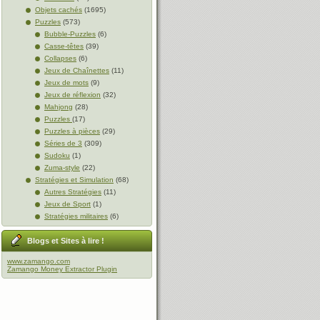
Objets cachés
(1695)
Puzzles
(573)
Bubble-Puzzles
(6)
Casse-têtes
(39)
Collapses
(6)
Jeux de Chaînettes
(11)
Jeux de mots
(9)
Jeux de réflexion
(32)
Mahjong
(28)
Puzzles
(17)
Puzzles à pièces
(29)
Séries de 3
(309)
Sudoku
(1)
Zuma-style
(22)
Stratégies et Simulation
(68)
Autres Stratégies
(11)
Jeux de Sport
(1)
Stratégies militaires
(6)
Blogs et Sites à lire !
www.zamango.com
Zamango Money Extractor Plugin