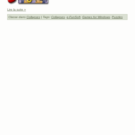
Lire la suite »
Classe dans
Collapses
| Tags:
Collapses
,
e-FunSoft
,
Games for Windows
,
Puzzles