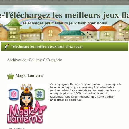
Téléchargez les meilleurs jeux fl
Téléchargez les meilleurs jeux flash chez nous!
Téléchargez les meilleurs jeux flash chez nous!
Archives de ‘Collapses’ Categorie
Magic Lanterns
Accompagnez Hana, une jeune niponne, alors qu’elle
traverse le Japon pour vivre les plus belles fêtes
traditionnelles. Les matsuris se tiennent tous les ans
et depuis plus de 1000 ans ! Aidez Hana à
rassembler des lanternes pour que cette tradition
ancestrale se perpétue !
Lire la suite »