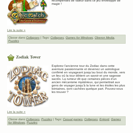
récompenses de valeur dans ce jeu enveloppé de
magie !
Lire la suite »
Classe dans
Collapses
| Tags:
Collapses
,
Games for Windows
,
Oberon Media
,
Puzzles
Zodiak Tower
Explorez l’ancienne tour du Zodiac dans cette
aventure passionnante et devenez un astrologue
confirmé en voyageant jusqu’au bout du monde, vers
un lieu où la tour détient un savoir et une sagesse
sacrés. La rumeur dit que certaines pièces d’un
ancien mécanisme mystérieux, qui permettrait aux
gens de voyager jusqu’à la lune et les étoiles les plus
lointaines, sont cachées quelque part. Pouvez-vous
les trouver ?
Lire la suite »
Classe dans
Collapses
,
Puzzles
| Tags:
Casual games
,
Collapses
,
Enkord
,
Games
for Windows
,
Puzzles