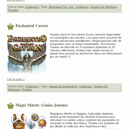
Classe dans
Collapses
| Tags:
Boomzap Pte. Ltd.
,
Collapses
,
Games for Windows
,
Puzzles
Enchanted Cavern
Sautez dans le trou béant d’une carverne légendaire
et contemplez ses secrets. Les murs sont couverts de
pierres précieuses scintillantes. Regroupez-les afin de
progresser vers un trésor inestimable. Enchanted
Cavern se déroule en 5 superbes épisodes et 47
niveaux alléchants. Activez des objets bonus et
laisser leur pouvoir se déchaîner dans cet éblouissant
jeu de match 3.
Lire la suite »
Classe dans
Collapses
| Tags:
Alawar Entertainment
,
Collapses
,
Games for
Windows
,
Puzzles
Magic Match: Genies Journey
Rejoignez Merlin et Giggles, l’adorable diablotin,
tandis qu’ils traversent les déserts d’Arcania pour
ridiculiser un maître voleur, explorer les pyramides et
traverser la Citée des Dieux. Profitez du système de
jeu illimité et collectez des trophées et des