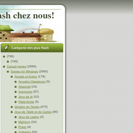
ash chez nous!
Catégorie des jeux flash
(798)
(798)
Casual games
(2966)
Games for Windows
(2966)
Arcade et Action
(179)
Arcades Classiques
(5)
Arkanoid
(19)
Aventures
(97)
Jeux de tir
(10)
Plate-forme
(5)
Gestion du Temps
(475)
Jeux de Table et de Cartes
(96)
Jeux de casino
(3)
Mahjong
(24)
Poker
(4)
Solitaires
(53)