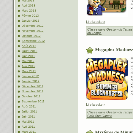
r
Mai 2013
a
Avril 2013
v
Mars 2013
Février 2013
Janvier 2013
Lire la suite »
Décembre 2012
Classe dans
Gestion du Temps
Novembre 2012
du Temps
Octobre 2012
Septembre 2012
Août 2012
Megaplex Madness
Juillet 2012
Juin 2012
M
Mai 2012
v
p
Avril 2012
d
Mars 2012
c
s
Février 2012
d
Janvier 2012
d
Décembre 2011
e
g
Novembre 2011
d
Octobre 2011
Septembre 2011
Lire la suite »
Août 2011
Juillet 2011
Classe dans
Gestion du Temps
Gold Sun Games
Juin 2011
Mai 2011
Avril 2011
Mystères de Minui
Mars 2011