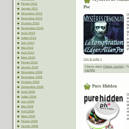
Février 2011
Poe
Janvier 2011
Décembre 2010
U
a
Novembre 2010
m
Octobre 2010
f
P
Septembre 2010
d
Août 2010
T
Juillet 2010
c
p
Juin 2010
d
Mai 2010
d
Avril 2010
Mars 2010
Lire la suite »
Février 2010
Classe dans
Objets cachés
| T
Janvier 2010
cachés
Décembre 2009
Novembre 2009
Octobre 2009
Pure Hidden
Septembre 2009
Août 2009
O
Juillet 2009
s
s
Juin 2009
d
Mai 2009
m
Avril 2009
H
m
Mars 2009
e
Février 2009
Janvier 2009