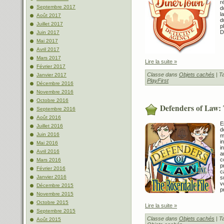
r
Septembre 2017
d
l
Août 2017
d
Juillet 2017
p
D
Juin 2017
Mai 2017
Avril 2017
Mars 2017
Lire la suite »
Février 2017
Classe dans
Objets cachés
| T
Janvier 2017
PlayFirst
Décembre 2016
Novembre 2016
Octobre 2016
Defenders of Law: 
Septembre 2016
Août 2016
E
Juillet 2016
d
Juin 2016
m
i
Mai 2016
i
Avril 2016
a
c
Mars 2016
p
Février 2016
c
Janvier 2016
s
v
Décembre 2015
p
Novembre 2015
Octobre 2015
Lire la suite »
Septembre 2015
Classe dans
Objets cachés
| T
Août 2015