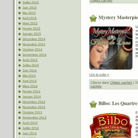
Objets cachés
Juillet 2015
Juin 2015
Mai 2015
Mystery Masterpie
Avril 2015
Mars 2015
U
Février 2015
v
Janvier 2015
l
m
Décembre 2014
c
Novembre 2014
D
l
Octobre 2014
p
Septembre 2014
P
Août 2014
Juillet 2014
Juin 2014
Lire la suite »
Mai 2014
Avril 2014
Classe dans
Objets cachés
| T
cachés
Mars 2014
Février 2014
Janvier 2014
Bilbo: Les Quartr
Décembre 2013
Novembre 2013
Octobre 2013
F
a
Septembre 2013
B
Août 2013
s
d
Juillet 2013
B
Juin 2013
c