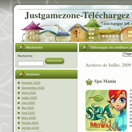
Justgamezone-Téléchargez l
Téléchargez les 
Recherche
Téléchargez les meilleurs j
Page 
Recherche:
Recherche
Archives de Juillet, 2009
Archives
Spa Mania
Octobre 2020
Septembre 2020
J
Août 2020
c
l
Juillet 2020
d
Juin 2020
a
s
Mai 2020
t
Avril 2020
c
Mars 2020
b
f
Février 2020
e
Janvier 2020