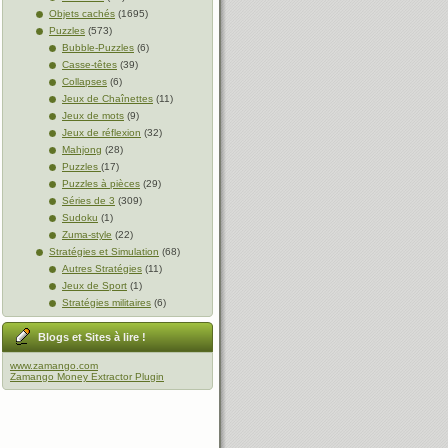
Objets cachés
(1695)
Puzzles
(573)
Bubble-Puzzles
(6)
Casse-têtes
(39)
Collapses
(6)
Jeux de Chaînettes
(11)
Jeux de mots
(9)
Jeux de réflexion
(32)
Mahjong
(28)
Puzzles
(17)
Puzzles à pièces
(29)
Séries de 3
(309)
Sudoku
(1)
Zuma-style
(22)
Stratégies et Simulation
(68)
Autres Stratégies
(11)
Jeux de Sport
(1)
Stratégies militaires
(6)
Blogs et Sites à lire !
www.zamango.com
Zamango Money Extractor Plugin