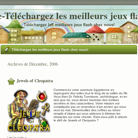
Téléchargez les meilleurs jeux fl
Téléchargez les meilleurs jeux flash chez nous!
Téléchargez les meilleurs jeux flash chez nous!
Archives de Décembre, 2006
Jewels of Cleopatra
Commencez votre aventure égyptienne en
regroupant des tuiles tout le long de la vallée du Nil.
Vous êtes Dr. Felicity Turnstone, archéologue, et en
tant que tel, vous devez traverser des tombes
secrètes et des catacombes. Votre mission est
compliquée par un revendeur d’art ancien qui vous
veut du mal. Déverrouillez des coffres au trésor
remplis d’objets qui vous aideront à éliminer les
obstacles sur votre chemin. Etes-vous prêt à relever
le défi de Jewels of Cleopatra ?
Lire la suite »