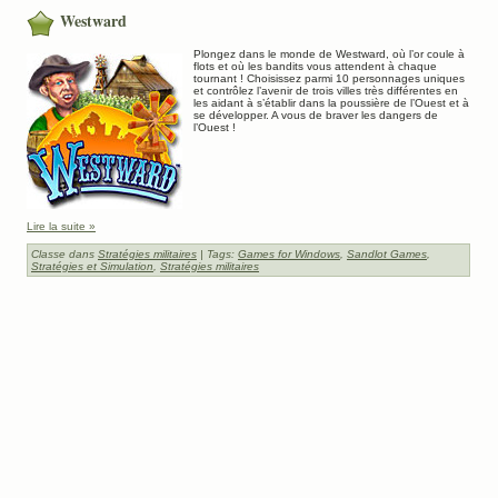
Westward
Plongez dans le monde de Westward, où l’or coule à
flots et où les bandits vous attendent à chaque
tournant ! Choisissez parmi 10 personnages uniques
et contrôlez l’avenir de trois villes très différentes en
les aidant à s’établir dans la poussière de l’Ouest et à
se développer. A vous de braver les dangers de
l’Ouest !
Lire la suite »
Classe dans
Stratégies militaires
| Tags:
Games for Windows
,
Sandlot Games
,
Stratégies et Simulation
,
Stratégies militaires