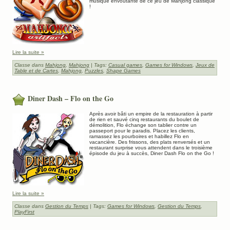
musique envoûtante de ce jeu de Mahjong classique
!
Lire la suite »
Classe dans
Mahjong
,
Mahjong
| Tags:
Casual games
,
Games for Windows
,
Jeux de
Table et de Cartes
,
Mahjong
,
Puzzles
,
Shape Games
Diner Dash – Flo on the Go
Après avoir bâti un empire de la restauration à partir
de rien et sauvé cinq restaurants du boulet de
démolition, Flo échange son tablier contre un
passeport pour le paradis. Placez les clients,
ramassez les pourboires et habillez Flo en
vacancière. Des frissons, des plats renversés et un
restaurant surprise vous attendent dans le troisième
épisode du jeu à succès, Diner Dash Flo on the Go !
Lire la suite »
Classe dans
Gestion du Temps
| Tags:
Games for Windows
,
Gestion du Temps
,
PlayFirst