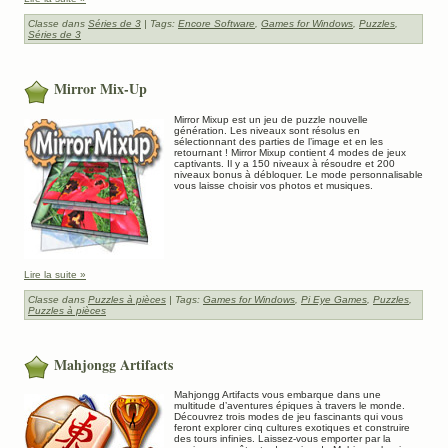
Classe dans
Séries de 3
| Tags:
Encore Software
,
Games for Windows
,
Puzzles
,
Séries de 3
Mirror Mix-Up
Mirror Mixup est un jeu de puzzle nouvelle
génération. Les niveaux sont résolus en
sélectionnant des parties de l’image et en les
retournant ! Mirror Mixup contient 4 modes de jeux
captivants. Il y a 150 niveaux à résoudre et 200
niveaux bonus à débloquer. Le mode personnalisable
vous laisse choisir vos photos et musiques.
Lire la suite »
Classe dans
Puzzles à pièces
| Tags:
Games for Windows
,
Pi Eye Games
,
Puzzles
,
Puzzles à pièces
Mahjongg Artifacts
Mahjongg Artifacts vous embarque dans une
multitude d’aventures épiques à travers le monde.
Découvrez trois modes de jeu fascinants qui vous
feront explorer cinq cultures exotiques et construire
des tours infinies. Laissez-vous emporter par la