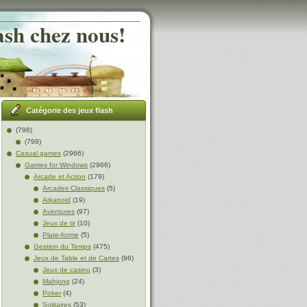
ash chez nous!
Catégorie des jeux flash
(798)
(798)
Casual games
(2966)
Games for Windows
(2966)
Arcade et Action
(179)
Arcades Classiques
(5)
Arkanoid
(19)
Aventures
(97)
Jeux de tir
(10)
Plate-forme
(5)
Gestion du Temps
(475)
Jeux de Table et de Cartes
(96)
Jeux de casino
(3)
Mahjong
(24)
Poker
(4)
Solitaires
(53)