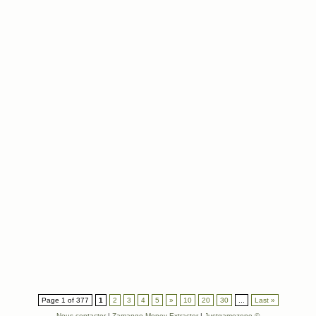
Page 1 of 377
1
2
3
4
5
»
10
20
30
...
Last »
Nous contacter
|
Zamango Money Extractor
|
Justgamezone ©