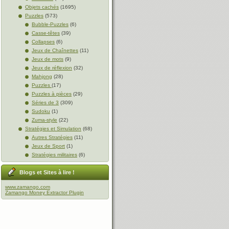
Objets cachés
(1695)
Puzzles
(573)
Bubble-Puzzles
(6)
Casse-têtes
(39)
Collapses
(6)
Jeux de Chaînettes
(11)
Jeux de mots
(9)
Jeux de réflexion
(32)
Mahjong
(28)
Puzzles
(17)
Puzzles à pièces
(29)
Séries de 3
(309)
Sudoku
(1)
Zuma-style
(22)
Stratégies et Simulation
(68)
Autres Stratégies
(11)
Jeux de Sport
(1)
Stratégies militaires
(6)
Blogs et Sites à lire !
www.zamango.com
Zamango Money Extractor Plugin