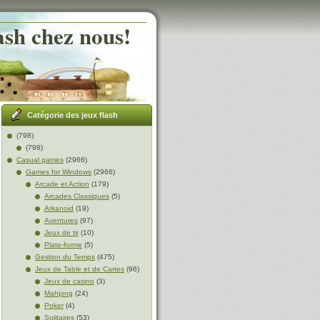
ash chez nous!
Catégorie des jeux flash
(798)
(798)
Casual games
(2966)
Games for Windows
(2966)
Arcade et Action
(179)
Arcades Classiques
(5)
Arkanoid
(19)
Aventures
(97)
Jeux de tir
(10)
Plate-forme
(5)
Gestion du Temps
(475)
Jeux de Table et de Cartes
(96)
Jeux de casino
(3)
Mahjong
(24)
Poker
(4)
Solitaires
(53)