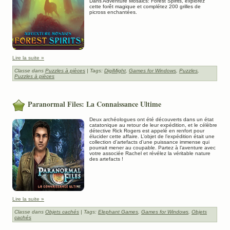
Dans Adventure Mosaics: Forest Spirits, explorez
cette forêt magique et complétez 200 grilles de
picross enchantées.
Lire la suite »
Classe dans
Puzzles à pièces
| Tags:
DigiMight
,
Games for Windows
,
Puzzles
,
Puzzles à pièces
Paranormal Files: La Connaissance Ultime
Deux archéologues ont été découverts dans un état
catatonique au retour de leur expédition, et le célèbre
détective Rick Rogers est appelé en renfort pour
élucider cette affaire. L’objet de l’expédition était une
collection d’artefacts d’une puissance immense qui
pourrait mener au coupable. Partez à l’aventure avec
votre associée Rachel et révélez la véritable nature
des artefacts !
Lire la suite »
Classe dans
Objets cachés
| Tags:
Elephant Games
,
Games for Windows
,
Objets
cachés