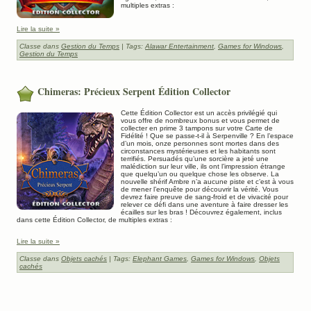
multiples extras :
Lire la suite »
Classe dans
Gestion du Temps
| Tags:
Alawar Entertainment
,
Games for Windows
,
Gestion du Temps
Chimeras: Précieux Serpent Édition Collector
Cette Édition Collector est un accès privilégié qui
vous offre de nombreux bonus et vous permet de
collecter en prime 3 tampons sur votre Carte de
Fidélité ! Que se passe-t-il à Serpenville ? En l’espace
d’un mois, onze personnes sont mortes dans des
circonstances mystérieuses et les habitants sont
terrifiés. Persuadés qu’une sorcière a jeté une
malédiction sur leur ville, ils ont l’impression étrange
que quelqu’un ou quelque chose les observe. La
nouvelle shérif Ambre n’a aucune piste et c’est à vous
de mener l’enquête pour découvrir la vérité. Vous
devrez faire preuve de sang-froid et de vivacité pour
relever ce défi dans une aventure à faire dresser les
écailles sur les bras ! Découvrez également, inclus
dans cette Édition Collector, de multiples extras :
Lire la suite »
Classe dans
Objets cachés
| Tags:
Elephant Games
,
Games for Windows
,
Objets
cachés