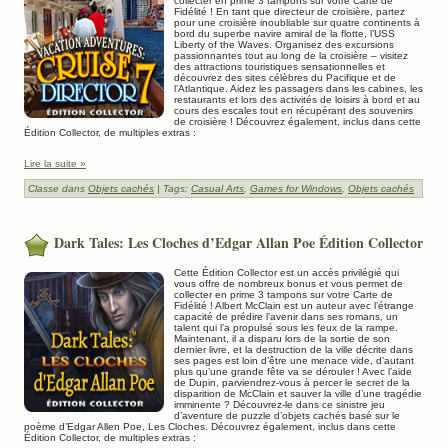
collecter en prime 3 tampons sur votre Carte de
Fidélité ! En tant que directeur de croisière, partez
pour une croisière inoubliable sur quatre continents à
bord du superbe navire amiral de la flotte, l’USS
Liberty of the Waves. Organisez des excursions
passionnantes tout au long de la croisière – visitez
des attractions touristiques sensationnelles et
découvrez des sites célèbres du Pacifique et de
l’Atlantique. Aidez les passagers dans les cabines, les
restaurants et lors des activités de loisirs à bord et au
cours des escales tout en récupérant des souvenirs
de croisière ! Découvrez également, inclus dans cette
Édition Collector, de multiples extras :
Lire la suite »
Classe dans
Objets cachés
| Tags:
Casual Arts
,
Games for Windows
,
Objets cachés
Dark Tales: Les Cloches d’Edgar Allan Poe Édition Collector
Cette Édition Collector est un accès privilégié qui
vous offre de nombreux bonus et vous permet de
collecter en prime 3 tampons sur votre Carte de
Fidélité ! Albert McClain est un auteur avec l’étrange
capacité de prédire l’avenir dans ses romans, un
talent qui l’a propulsé sous les feux de la rampe.
Maintenant, il a disparu lors de la sortie de son
dernier livre, et la destruction de la ville décrite dans
ses pages est loin d’être une menace vide, d’autant
plus qu’une grande fête va se dérouler ! Avec l’aide
de Dupin, parviendrez-vous à percer le secret de la
disparition de McClain et sauver la ville d’une tragédie
imminente ? Découvrez-le dans ce sinistre jeu
d’aventure de puzzle d’objets cachés basé sur le
poème d’Edgar Allen Poe, Les Cloches. Découvrez également, inclus dans cette
Édition Collector, de multiples extras :