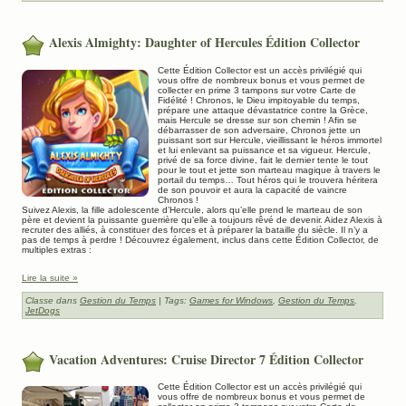
Alexis Almighty: Daughter of Hercules Édition Collector
Cette Édition Collector est un accès privilégié qui
vous offre de nombreux bonus et vous permet de
collecter en prime 3 tampons sur votre Carte de
Fidélité ! Chronos, le Dieu impitoyable du temps,
prépare une attaque dévastatrice contre la Grèce,
mais Hercule se dresse sur son chemin ! Afin se
débarrasser de son adversaire, Chronos jette un
puissant sort sur Hercule, vieillissant le héros immortel
et lui enlevant sa puissance et sa vigueur. Hercule,
privé de sa force divine, fait le dernier tente le tout
pour le tout et jette son marteau magique à travers le
portail du temps… Tout héros qui le trouvera héritera
de son pouvoir et aura la capacité de vaincre
Chronos !
Suivez Alexis, la fille adolescente d’Hercule, alors qu’elle prend le marteau de son
père et devient la puissante guerrière qu’elle a toujours rêvé de devenir. Aidez Alexis à
recruter des alliés, à constituer des forces et à préparer la bataille du siècle. Il n’y a
pas de temps à perdre ! Découvrez également, inclus dans cette Édition Collector, de
multiples extras :
Lire la suite »
Classe dans
Gestion du Temps
| Tags:
Games for Windows
,
Gestion du Temps
,
JetDogs
Vacation Adventures: Cruise Director 7 Édition Collector
Cette Édition Collector est un accès privilégié qui
vous offre de nombreux bonus et vous permet de