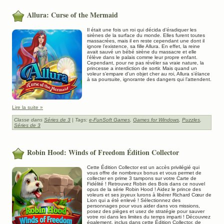
Allura: Curse of the Mermaid
Il était une fois un roi qui décida d’éradiquer les
sirènes de la surface du monde. Elles furent toutes
massacrées, mais il en reste cependant une dont il
ignore l’existence, sa fille Allura. En effet, la reine
avait sauvé un bébé sirène du massacre et elle
l’élève dans le palais comme leur propre enfant.
Cependant, pour ne pas révéler sa vraie nature, la
princesse a interdiction de sortir. Mais quand un
voleur s’empare d’un objet cher au roi, Allura s’élance
à sa poursuite, ignorante des dangers qui l’attendent.
Lire la suite »
Classe dans
Séries de 3
| Tags:
e-FunSoft Games
,
Games for Windows
,
Puzzles
,
Séries de 3
Robin Hood: Winds of Freedom Édition Collector
Cette Édition Collector est un accès privilégié qui
vous offre de nombreux bonus et vous permet de
collecter en prime 3 tampons sur votre Carte de
Fidélité ! Retrouvez Robin des Bois dans ce nouvel
opus de la série Robin Hood ! Aidez le prince des
voleurs et ses joyeux lurons à libérer Richard Cœur de
Lion qui a été enlevé ! Sélectionnez des
personnages pour vous aider dans vos missions,
posez des pièges et usez de stratégie pour sauver
votre roi dans les limites du temps imparti ! Découvrez
également, inclus dans cette Édition Collector, de