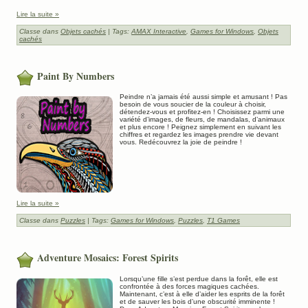
Lire la suite »
Classe dans
Objets cachés
| Tags:
AMAX Interactive
,
Games for Windows
,
Objets
cachés
Paint By Numbers
Peindre n’a jamais été aussi simple et amusant ! Pas
besoin de vous soucier de la couleur à choisir,
détendez-vous et profitez-en ! Choisissez parmi une
variété d’images, de fleurs, de mandalas, d’animaux
et plus encore ! Peignez simplement en suivant les
chiffres et regardez les images prendre vie devant
vous. Redécouvrez la joie de peindre !
Lire la suite »
Classe dans
Puzzles
| Tags:
Games for Windows
,
Puzzles
,
T1 Games
Adventure Mosaics: Forest Spirits
Lorsqu’une fille s’est perdue dans la forêt, elle est
confrontée à des forces magiques cachées.
Maintenant, c’est à elle d’aider les esprits de la forêt
et de sauver les bois d’une obscurité imminente !