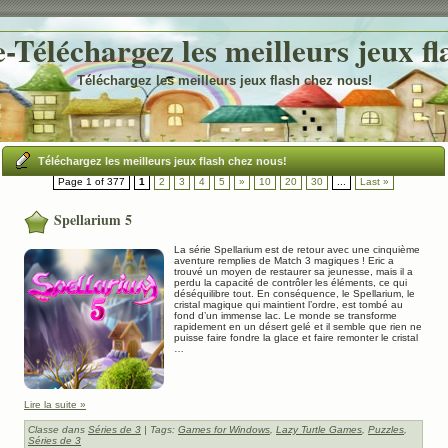
Téléchargez les meilleurs jeux fl
Téléchargez les meilleurs jeux flash chez nous!
Téléchargez les meilleurs jeux flash chez nous!
Page 1 of 377
1
2
3
4
5
»
10
20
30
...
Last »
Spellarium 5
La série Spellarium est de retour avec une cinquième
aventure remplies de Match 3 magiques ! Eric a
trouvé un moyen de restaurer sa jeunesse, mais il a
perdu la capacité de contrôler les éléments, ce qui
déséquilibre tout. En conséquence, le Spellarium, le
cristal magique qui maintient l’ordre, est tombé au
fond d’un immense lac. Le monde se transforme
rapidement en un désert gelé et il semble que rien ne
puisse faire fondre la glace et faire remonter le cristal
…
Lire la suite »
Classe dans
Séries de 3
| Tags:
Games for Windows
,
Lazy Turtle Games
,
Puzzles
,
Séries de 3