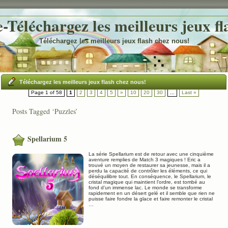
Téléchargez les meilleurs jeux fl
Téléchargez les meilleurs jeux flash chez nous!
Téléchargez les meilleurs jeux flash chez nous!
Page 1 of 58
1
2
3
4
5
»
10
20
30
...
Last »
Posts Tagged ‘Puzzles’
Spellarium 5
La série Spellarium est de retour avec une cinquième
aventure remplies de Match 3 magiques ! Eric a
trouvé un moyen de restaurer sa jeunesse, mais il a
perdu la capacité de contrôler les éléments, ce qui
déséquilibre tout. En conséquence, le Spellarium, le
cristal magique qui maintient l’ordre, est tombé au
fond d’un immense lac. Le monde se transforme
rapidement en un désert gelé et il semble que rien ne
puisse faire fondre la glace et faire remonter le cristal
…