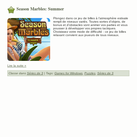
Season Marbles: Summer
Plongez dans ce jeu de billes à l’atmosphère estivale
rempli de niveaux variés. Toutes sortes d’objets, de
bonus et d’obstacles vont animer vos parties et vous
pousser à développer vos propres tactiques.
Choisissez votre mode de difficulté : ce jeu de billes
relaxant convient aux joueurs de tous niveaux.
Lire la suite »
Classe dans
Séries de 3
| Tags:
Games for Windows
,
Puzzles
,
Séries de 3