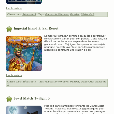
Lire la suite »
Classe dans
Séries de 3
| Tags:
Games for Windows
,
Puzzles
,
Séries de 3
Imperial Island 5: Ski Resort
L’empereur Omadan continue sa quête pour trouver
l’emplacement parfait pour son peuple. Cette fois, il a
décidé de déplacer son empire dans les terres
glacées du nord. Rejoignez l’empereur et ses sujets
pour une nouvelle aventure dans les montagnes et
aidez-les à construire une station de ski !
Lire la suite »
Classe dans
Séries de 3
| Tags:
Games for Windows
,
Puzzles
,
Quick Click
,
Séries de
3
Jewel Match Twilight 3
Plongez dans l’ambiance terrifiante de Jewel Match
Twilight ! Traversez des niveaux gigantesques pour
trouver les clés qui ouvrent les portes des passages