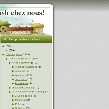
ash chez nous!
Catégorie des jeux flash
(798)
(798)
Casual games
(2966)
Games for Windows
(2966)
Arcade et Action
(179)
Arcades Classiques
(5)
Arkanoid
(19)
Aventures
(97)
Jeux de tir
(10)
Plate-forme
(5)
Gestion du Temps
(475)
Jeux de Table et de Cartes
(96)
Jeux de casino
(3)
Mahjong
(24)
Poker
(4)
Solitaires
(53)