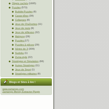
Objets cachés
(1695)
Puzzles
(573)
Bubble-Puzzles
(6)
Casse-têtes
(39)
Collapses
(6)
Jeux de Chaînettes
(11)
Jeux de mots
(9)
Jeux de réflexion
(32)
Mahjong
(28)
Puzzles
(17)
Puzzles à pièces
(29)
Séries de 3
(309)
Sudoku
(1)
Zuma-style
(22)
Stratégies et Simulation
(68)
Autres Stratégies
(11)
Jeux de Sport
(1)
Stratégies militaires
(6)
Blogs et Sites à lire !
www.zamango.com
Zamango Money Extractor Plugin