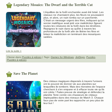
Legendary Mosaics: The Dwarf and the Terrible Cat
L’équilibre de la forêt enchantée avait été brisé. Les
oiseaux ne chantaient plus, les fleurs ne poussaient
plus, et alors, un nain tomba sur un parchemin.
C’était un message urgent des fées, indiquant qu’un
sorcier maléfique avait jeté une malédiction figeant
toutes les créatures de la forêt dans les ténèbres.
Rejoignez le nain dans sa quête à travers les
profondeurs de la forêt afin de libérer les fées et
brisez la malédiction en terminant des mosaïques
variées.
Lire la suite »
Classe dans
Puzzles à pièces
| Tags:
Games for Windows
,
JetDogs
,
Puzzles
,
Puzzles à pièces
Save The Planet
Des cristaux magiques dispersés à travers l’univers
ont le pouvoir de donner vie aux planètes sur
lesquelles ils tombent. Mais des monstres de l’espace
cherchent à s’en emparer et à effacer toute vie qu’ils
ont créée ! Faites preuve de stratégie et défendez la
planète Terre contre ces chasseurs de cristaux
impitoyables dans des niveaux de Match 3. Chaque
faux pas de votre part les rapproche un peu plus de
leur but !