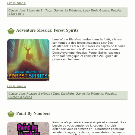
Lire la suite »
Classe dans
Séries de 3
| Tags:
Games for Windows
,
Lazy Turtle Games
,
Puzzles
,
Séries de 3
Adventure Mosaics: Forest Spirits
Lorsqu’une fille s’est perdue dans la forêt, elle est
confrontée à des forces magiques cachées.
Maintenant, c’est à elle d’aider les esprits de la forêt
et de sauver les bois d’une obscurité imminente !
Dans Adventure Mosaics: Forest Spirits, explorez
cette forêt magique et complétez 200 grilles de
picross enchantées.
Lire la suite »
Classe dans
Puzzles à pièces
| Tags:
DigiMight
,
Games for Windows
,
Puzzles
,
Puzzles à pièces
Paint By Numbers
Peindre n’a jamais été aussi simple et amusant ! Pas
besoin de vous soucier de la couleur à choisir,
détendez-vous et profitez-en ! Choisissez parmi une
variété d’images, de fleurs, de mandalas, d’animaux