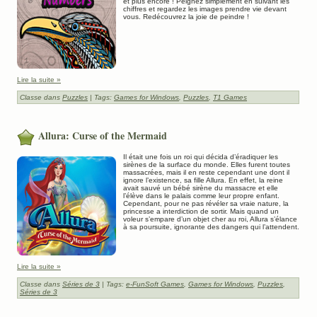
et plus encore ! Peignez simplement en suivant les
chiffres et regardez les images prendre vie devant
vous. Redécouvrez la joie de peindre !
Lire la suite »
Classe dans
Puzzles
| Tags:
Games for Windows
,
Puzzles
,
T1 Games
Allura: Curse of the Mermaid
Il était une fois un roi qui décida d’éradiquer les
sirènes de la surface du monde. Elles furent toutes
massacrées, mais il en reste cependant une dont il
ignore l’existence, sa fille Allura. En effet, la reine
avait sauvé un bébé sirène du massacre et elle
l’élève dans le palais comme leur propre enfant.
Cependant, pour ne pas révéler sa vraie nature, la
princesse a interdiction de sortir. Mais quand un
voleur s’empare d’un objet cher au roi, Allura s’élance
à sa poursuite, ignorante des dangers qui l’attendent.
Lire la suite »
Classe dans
Séries de 3
| Tags:
e-FunSoft Games
,
Games for Windows
,
Puzzles
,
Séries de 3