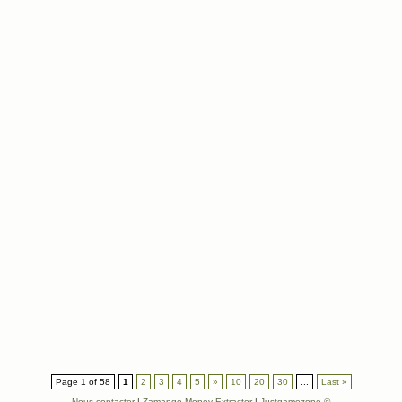
Page 1 of 58
1
2
3
4
5
»
10
20
30
...
Last »
Nous contacter
|
Zamango Money Extractor
|
Justgamezone ©