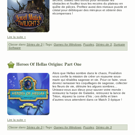
secrets, utilisez des bonus pour terrasser les
obstacles et fouillez tous les recoins du plateau en
quête de pièces. Profitez aussi des niveaux puzzle et
cristal pour débloquer des mini-jeux et obtenir des
récompenses !
Lire la suite »
Classe dans
Séries de 3
| Tags:
Games for Windows
,
Puzzles
,
Séries de 3
,
Suricate
Software
Heroes Of Hellas Origins: Part One
Alors que Hellas sombre dans le chaos, Poséidon
vous confie la mission de créer un royaume sous-
marin qui rétablira sagesse et vie. Pour ce faire, vous
devrez ramasser les coquillages de sagesse, collecter
les fleurs de vie, détruire les algues sombres…
Unissez-vous aux dieux pour sauver votre monde :
restaurez la harpe de Galatée, retrouvez la lance de
Triton, réparez la corne d’Iris ; ces défis et bien
d’autres vous attendent dans ce Match 3 épique !
Lire la suite »
Classe dans
Séries de 3
| Tags:
Games for Windows
,
Puzzles
,
Séries de 3