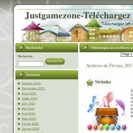
Justgamezone-Téléchargez l
Téléchargez les 
Recherche
Téléchargez les meilleurs j
Page 1 
Recherche:
Recherche
Archives de Février, 201
Archives
Strimko
Octobre 2020
Septembre 2020
D
Août 2020
c
c
Juillet 2020
c
Juin 2020
c
p
Mai 2020
l
Avril 2020
p
Mars 2020
Février 2020
Janvier 2020