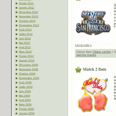
Février 2011
Q
Janvier 2011
d
t
Décembre 2010
v
Novembre 2010
c
s
Octobre 2010
p
Septembre 2010
F
Août 2010
Juillet 2010
Juin 2010
Mai 2010
Lire la suite »
Avril 2010
Classe dans
Objets cachés
| T
Mars 2010
SpinTop Games
Février 2010
Janvier 2010
Décembre 2009
Match 2 Date
Novembre 2009
Octobre 2009
A
Septembre 2009
p
Août 2009
a
g
Juillet 2009
p
Juin 2009
p
e
Mai 2009
M
Avril 2009
Mars 2009
Février 2009
Janvier 2009