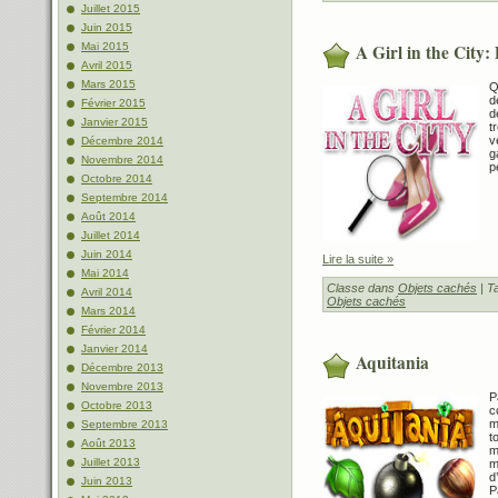
Juillet 2015
Juin 2015
A Girl in the City
Mai 2015
Avril 2015
Mars 2015
Q
d
Février 2015
d
Janvier 2015
t
v
Décembre 2014
g
Novembre 2014
p
Octobre 2014
Septembre 2014
Août 2014
Juillet 2014
Juin 2014
Lire la suite »
Mai 2014
Classe dans
Objets cachés
| T
Avril 2014
Objets cachés
Mars 2014
Février 2014
Janvier 2014
Aquitania
Décembre 2013
Novembre 2013
P
Octobre 2013
c
m
Septembre 2013
t
Août 2013
m
Juillet 2013
m
d
Juin 2013
P