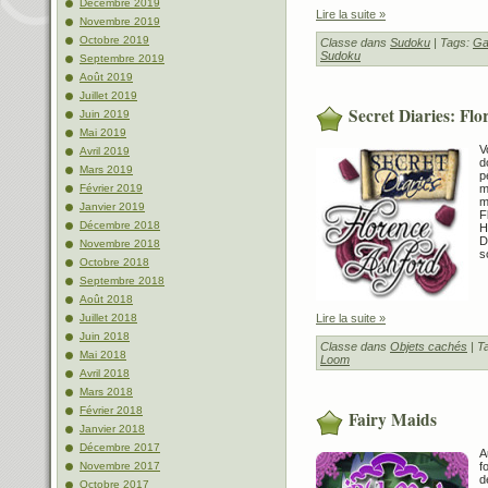
Décembre 2019
Lire la suite »
Novembre 2019
Octobre 2019
Classe dans
Sudoku
| Tags:
Ga
Sudoku
Septembre 2019
Août 2019
Juillet 2019
Secret Diaries: Fl
Juin 2019
Mai 2019
V
Avril 2019
d
Mars 2019
p
m
Février 2019
m
Janvier 2019
F
Décembre 2018
H
D
Novembre 2018
s
Octobre 2018
Septembre 2018
Août 2018
Lire la suite »
Juillet 2018
Juin 2018
Classe dans
Objets cachés
| T
Mai 2018
Loom
Avril 2018
Mars 2018
Février 2018
Fairy Maids
Janvier 2018
Décembre 2017
A
f
Novembre 2017
d
Octobre 2017