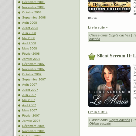
Décembre 2008
a
v
Novembre 2008
v
Octobre 2008
i
Septembre 2008
extras :
Août 2008
Lire la suite »
Juillet 2008
Juin 2008
Classe dans
Objets cachés
| T
Mai 2008
cachés
Avril 2008
Mars 2008
Février 2008
Silent Scream II: 
Janvier 2008
Décembre 2007
C
f
Novembre 2007
J
Octobre 2007
m
Septembre 2007
p
r
Août 2007
J
Juillet 2007
s
m
Juin 2007
e
Mai 2007
Avril 2007
Mars 2007
Lire la suite »
Février 2007
Classe dans
Objets cachés
| T
Janvier 2007
Objets cachés
Décembre 2006
Novembre 2006