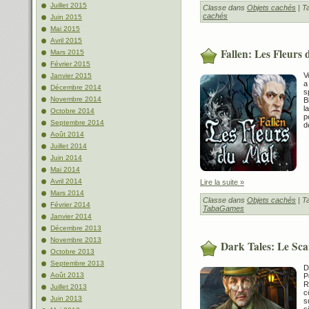
Juillet 2015
Classe dans
Objets cachés
| T
cachés
Juin 2015
Mai 2015
Avril 2015
Fallen: Les Fleurs
Mars 2015
Février 2015
V
Janvier 2015
a
Décembre 2014
s
Novembre 2014
B
l
Octobre 2014
p
Septembre 2014
d
Août 2014
Juillet 2014
Juin 2014
Mai 2014
Avril 2014
Lire la suite »
Mars 2014
Classe dans
Objets cachés
| T
Février 2014
TabaGames
Janvier 2014
Décembre 2013
Novembre 2013
Dark Tales: Le Sc
Octobre 2013
Septembre 2013
D
Août 2013
P
R
Juillet 2013
c
Juin 2013
s
s