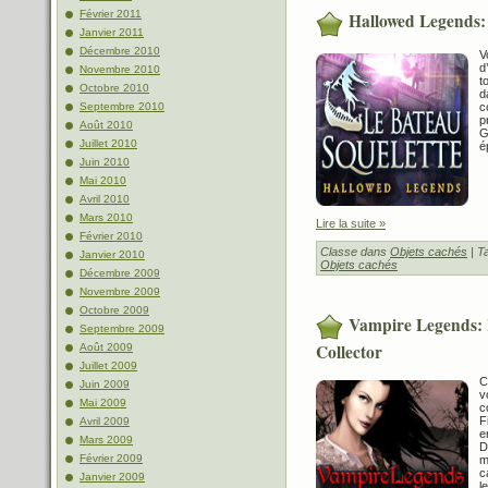
Février 2011
Hallowed Legends:
Janvier 2011
Décembre 2010
V
d
Novembre 2010
t
Octobre 2010
d
c
Septembre 2010
p
Août 2010
G
Juillet 2010
é
Juin 2010
Mai 2010
Avril 2010
Mars 2010
Lire la suite »
Février 2010
Classe dans
Objets cachés
| T
Janvier 2010
Objets cachés
Décembre 2009
Novembre 2009
Octobre 2009
Vampire Legends: L
Septembre 2009
Collector
Août 2009
Juillet 2009
C
Juin 2009
v
Mai 2009
c
F
Avril 2009
e
Mars 2009
D
Février 2009
m
c
Janvier 2009
l