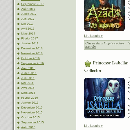
l
Septembre 2017
P
a
Août 2017
a
Juillet 2017
p
l
Juin 2017
Mai 2017
Avril 2017
Mars 2017
Lire la suite »
Février 2017
Classe dans
Objets cachés
| T
Janvier 2017
cachés
Décembre 2016
Novembre 2016
Octobre 2016
Princesse Isabella:
Septembre 2016
Août 2016
Collector
Juillet 2016
C
Juin 2016
v
Mai 2016
c
Avril 2016
F
c
Mars 2016
m
Février 2016
s
m
Janvier 2016
a
Décembre 2015
a
Novembre 2015
v
c
Octobre 2015
Septembre 2015
Lire la suite »
Août 2015