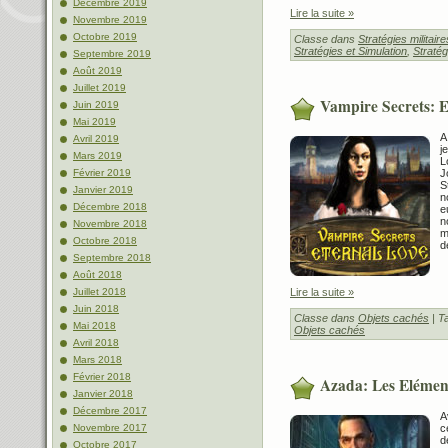
Décembre 2019
Lire la suite »
Novembre 2019
Octobre 2019
Classe dans
Stratégies militaire
Stratégies et Simulation
,
Stratég
Septembre 2019
Août 2019
Juillet 2019
Vampire Secrets: E
Juin 2019
Mai 2019
A
Avril 2019
j
Mars 2019
L
J
Février 2019
S
Janvier 2019
n
Décembre 2018
e
n
Novembre 2018
m
Octobre 2018
d
Septembre 2018
Août 2018
Lire la suite »
Juillet 2018
Juin 2018
Classe dans
Objets cachés
| T
Mai 2018
Objets cachés
Avril 2018
Mars 2018
Février 2018
Azada: Les Elémen
Janvier 2018
Décembre 2017
A
c
Novembre 2017
d
Octobre 2017