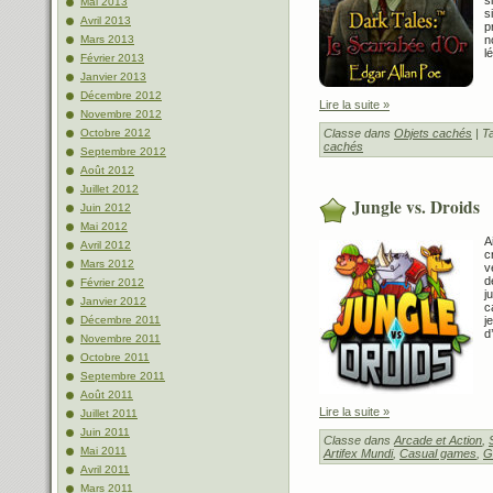
Mai 2013
s
Avril 2013
p
n
Mars 2013
l
Février 2013
Janvier 2013
Décembre 2012
Lire la suite »
Novembre 2012
Classe dans
Objets cachés
| T
Octobre 2012
cachés
Septembre 2012
Août 2012
Juillet 2012
Jungle vs. Droids
Juin 2012
Mai 2012
A
Avril 2012
c
Mars 2012
v
d
Février 2012
j
Janvier 2012
c
j
Décembre 2011
d
Novembre 2011
Octobre 2011
Septembre 2011
Août 2011
Lire la suite »
Juillet 2011
Juin 2011
Classe dans
Arcade et Action
,
Mai 2011
Artifex Mundi
,
Casual games
,
G
Avril 2011
Mars 2011