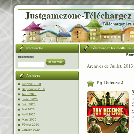
Justgamezone-Téléchargez l
Téléchargez les 
Recherche
Téléchargez les meilleurs j
Page 
Recherche:
Recherche
Archives de Juillet, 2013
Archives
Toy Defense 2
Octobre 2020
Septembre 2020
R
Août 2020
m
c
Juillet 2020
d
Juin 2020
a
c
Mai 2020
f
Avril 2020
p
Mars 2020
d
Février 2020
Janvier 2020