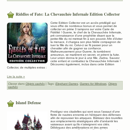
Riddles of Fate: La Chevauchée Infernale Edition Collector
Cette Edition Collector est un accès privilégié qui
vous offre de nombreux bonus et vous permet de
collecter en prime 3 tampons sur votre Carte de
Fidélité ! Guerre, le chef de la Chevauchée Infernale,
prit connaissance d’une prophétie disant que la
petite-fille du roi mettrait fin à son pouvoir. Afin d’éviter
la menace, il chargea son plus fidèle compagnon de
tuer la fille du roi. Celui-ci se fit passer pour un
chevalier afin de gagner sa confiance.
Malheureusement pour Guerre, ils tombèrent
amoureux, se marièrent en secret, et prirent la fuite.
Leur union donna le jour à une fille, Zarina. Sauvez
cette enfant et combattez la Chevauchée Infernale !
Découvrez également, inclus dans cette Edition
Collector, de multiples extras :
Lire la suite »
Classe dans
Objets cachés
| Tags:
Elephant Games
,
Games for Windows
,
Objets
cachés
Island Defense
Protégez vos citadelles qui sont sous l’assaut d’une
flotte de navires ennemis en hérissant des défenses
afin de repousser les attaques. Bâtissez des tourelles
aux emplacements stratégiques afin d’anéantir les
vaisseaux avant qu’ils n’atteignent vos cités.
Débloquez des améliorations et des armes