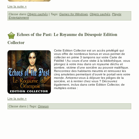
Lire la suite »
Classe dans
Objets cachés
| Tags:
Games for Windows
,
Objets cachés
,
Playrix
Entertainment
Echoes of the Past: Le Royaume du Désespoir Edition
Collector
Cette Edition Collector est un accès privilégié qui
vous offre de nombreux bonus et vous permet de
collecter en prime 3 tampons sur votre Carte de
Fidélité ! Au cours d’une visite à la bibliothèque, vous
plongez à votre insu dans un royaume déchu et
sombre, victime d’une sorcière au pouvoir maléfique.
Rencontrez des habitants meurtris et retrouvez les
cinq amulettes permettant d’ouvrir le portail vers votre
monde. Arriverez-vous à déjouer les pièges de la
sorcière, et à rentrer chez vous ? Découvrez
également, inclus dans cette Edition Collector, de
multiples extras :
Lire la suite »
Classe dans
| Tags:
Orneon