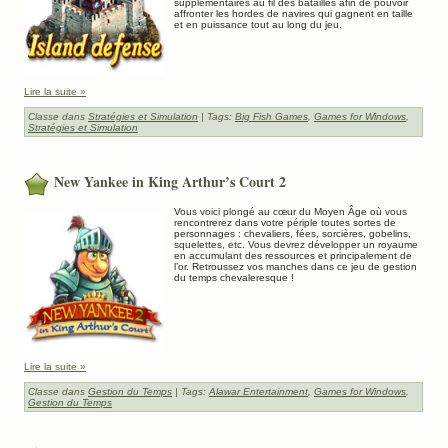
supplémentaires au fil des batailles afin de pouvoir
affronter les hordes de navires qui gagnent en taille
et en puissance tout au long du jeu.
Lire la suite »
Classe dans
Stratégies et Simulation
| Tags:
Big Fish Games
,
Games for Windows
,
Stratégies et Simulation
New Yankee in King Arthur’s Court 2
Vous voici plongé au cœur du Moyen Âge où vous
rencontrerez dans votre périple toutes sortes de
personnages : chevaliers, fées, sorcières, gobelins,
squelettes, etc. Vous devrez développer un royaume
en accumulant des ressources et principalement de
l’or. Retroussez vos manches dans ce jeu de gestion
du temps chevaleresque !
Lire la suite »
Classe dans
Gestion du Temps
| Tags:
Alawar Entertainment
,
Games for Windows
,
Gestion du Temps