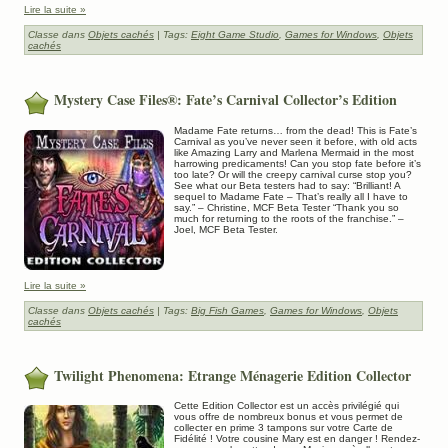
Lire la suite »
Classe dans
Objets cachés
| Tags:
Eight Game Studio
,
Games for Windows
,
Objets
cachés
Mystery Case Files®: Fate’s Carnival Collector’s Edition
Madame Fate returns… from the dead! This is Fate’s
Carnival as you’ve never seen it before, with old acts
like Amazing Larry and Marlena Mermaid in the most
harrowing predicaments! Can you stop fate before it’s
too late? Or will the creepy carnival curse stop you?
See what our Beta testers had to say: “Brilliant! A
sequel to Madame Fate – That’s really all I have to
say.” – Christine, MCF Beta Tester “Thank you so
much for returning to the roots of the franchise.” –
Joel, MCF Beta Tester.
Lire la suite »
Classe dans
Objets cachés
| Tags:
Big Fish Games
,
Games for Windows
,
Objets
cachés
Twilight Phenomena: Etrange Ménagerie Edition Collector
Cette Edition Collector est un accès privilégié qui
vous offre de nombreux bonus et vous permet de
collecter en prime 3 tampons sur votre Carte de
Fidélité ! Votre cousine Mary est en danger ! Rendez-