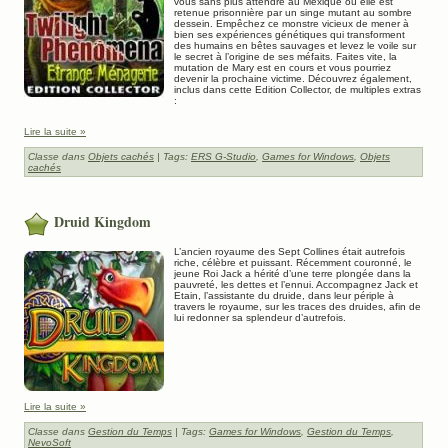
vous sans plus attendre au Mexique où elle est
retenue prisonnière par un singe mutant au sombre
dessein. Empêchez ce monstre vicieux de mener à
bien ses expériences génétiques qui transforment
des humains en bêtes sauvages et levez le voile sur
le secret à l’origine de ses méfaits. Faites vite, la
mutation de Mary est en cours et vous pourriez
devenir la prochaine victime. Découvrez également,
inclus dans cette Edition Collector, de multiples extras
:
Lire la suite »
Classe dans
Objets cachés
| Tags:
ERS G-Studio
,
Games for Windows
,
Objets
cachés
Druid Kingdom
L’ancien royaume des Sept Collines était autrefois
riche, célèbre et puissant. Récemment couronné, le
jeune Roi Jack a hérité d’une terre plongée dans la
pauvreté, les dettes et l’ennui. Accompagnez Jack et
Etain, l’assistante du druide, dans leur périple à
travers le royaume, sur les traces des druides, afin de
lui redonner sa splendeur d’autrefois.
Lire la suite »
Classe dans
Gestion du Temps
| Tags:
Games for Windows
,
Gestion du Temps
,
NevoSoft