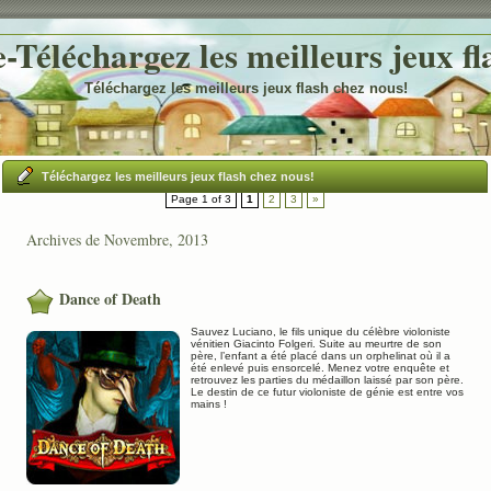
Téléchargez les meilleurs jeux fl
Téléchargez les meilleurs jeux flash chez nous!
Téléchargez les meilleurs jeux flash chez nous!
Page 1 of 3
1
2
3
»
Archives de Novembre, 2013
Dance of Death
Sauvez Luciano, le fils unique du célèbre violoniste
vénitien Giacinto Folgeri. Suite au meurtre de son
père, l’enfant a été placé dans un orphelinat où il a
été enlevé puis ensorcelé. Menez votre enquête et
retrouvez les parties du médaillon laissé par son père.
Le destin de ce futur violoniste de génie est entre vos
mains !