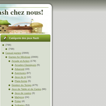
ash chez nous!
Catégorie des jeux flash
(798)
(798)
Casual games
(2966)
Games for Windows
(2966)
Arcade et Action
(179)
Arcades Classiques
(5)
Arkanoid
(19)
Aventures
(97)
Jeux de tir
(10)
Plate-forme
(5)
Gestion du Temps
(475)
Jeux de Table et de Cartes
(96)
Jeux de casino
(3)
Mahjong
(24)
Poker
(4)
Solitaires
(53)