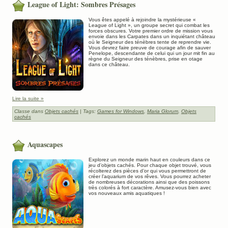
League of Light: Sombres Présages
Vous êtes appelé à rejoindre la mystérieuse «
League of Light », un groupe secret qui combat les
forces obscures. Votre premier ordre de mission vous
envoie dans les Carpates dans un inquiétant château
où le Seigneur des ténèbres tente de reprendre vie.
Vous devrez faire preuve de courage afin de sauver
Penelope, descendante de celui qui un jour mit fin au
règne du Seigneur des ténèbres, prise en otage
dans ce château.
Lire la suite »
Classe dans
Objets cachés
| Tags:
Games for Windows
,
Maria Glorum
,
Objets
cachés
Aquascapes
Explorez un monde marin haut en couleurs dans ce
jeu d’objets cachés. Pour chaque objet trouvé, vous
récolterez des pièces d’or qui vous permettront de
créer l’aquarium de vos rêves. Vous pourrez acheter
de nombreuses décorations ainsi que des poissons
très colorés à fort caractère. Amusez-vous bien avec
vos nouveaux amis aquatiques !