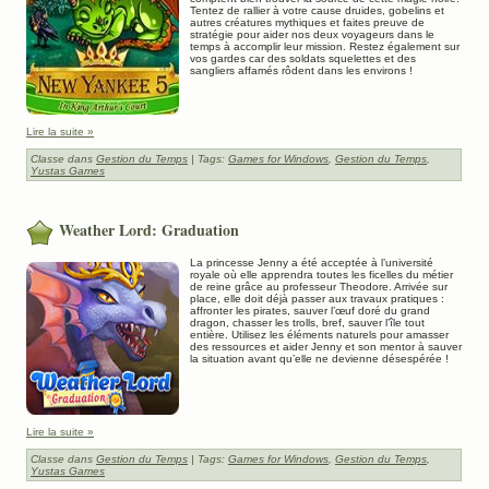
Tentez de rallier à votre cause druides, gobelins et
autres créatures mythiques et faites preuve de
stratégie pour aider nos deux voyageurs dans le
temps à accomplir leur mission. Restez également sur
vos gardes car des soldats squelettes et des
sangliers affamés rôdent dans les environs !
Lire la suite »
Classe dans
Gestion du Temps
| Tags:
Games for Windows
,
Gestion du Temps
,
Yustas Games
Weather Lord: Graduation
La princesse Jenny a été acceptée à l’université
royale où elle apprendra toutes les ficelles du métier
de reine grâce au professeur Theodore. Arrivée sur
place, elle doit déjà passer aux travaux pratiques :
affronter les pirates, sauver l’œuf doré du grand
dragon, chasser les trolls, bref, sauver l’île tout
entière. Utilisez les éléments naturels pour amasser
des ressources et aider Jenny et son mentor à sauver
la situation avant qu’elle ne devienne désespérée !
Lire la suite »
Classe dans
Gestion du Temps
| Tags:
Games for Windows
,
Gestion du Temps
,
Yustas Games