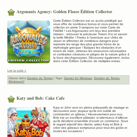
Argonauts Agency: Golden Fleece Édition Collector
Cette Édition Collector est un accès privilégié qui
vous offre de nombreux bonus et vous permet de
collecter en prime 3 tampons sur votre Carte de
Fidélité ! Les Argonautes ont reçu leur première
mission : retrouver la précieuse Toison d’or et sauver
la belle Médée ! Partez à l’aventure aux côtés de
Jason et affrontez de nombreux dangers pour
rejoindre les rangs des plus grands héros de la
mythologie grecque ! Balayez les obstacles d’un
revers de main, obtenez les ressources nécessaires
et combattez créatures et pièges de la nature grâce à
la force des Argonautes. Découvrez également, inclus
dans cette Édition Collector, de multiples extras :
Lire la suite »
Classe dans
Gestion du Temps
| Tags:
Games for Windows
,
Gestion du Temps
,
Workroom7
Katy and Bob: Cake Cafe
Katy et John sont en pleins préparatifs de mariage et
découvrent avec stupeur qu’ils ont oublié de
commander un gâteau ! Heureusement pour eux,
Bob est un excellent pâtissier, si talentueux d’ailleurs
qu’ils décident ensemble d’ouvrir un commerce. Sous
le regard attentif des clients, aidez Katy et Bob à
créer des gâteaux somptueux pour tous les goûts et
toutes les occasions !