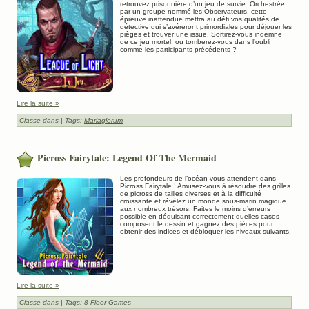
retrouvez prisonnière d’un jeu de survie. Orchestrée
par un groupe nommé les Observateurs, cette
épreuve inattendue mettra au défi vos qualités de
détective qui s’avéreront primordiales pour déjouer les
pièges et trouver une issue. Sortirez-vous indemne
de ce jeu mortel, ou tomberez-vous dans l’oubli
comme les participants précédents ?
Lire la suite »
Classe dans
| Tags:
Mariaglorum
Picross Fairytale: Legend Of The Mermaid
Les profondeurs de l’océan vous attendent dans
Picross Fairytale ! Amusez-vous à résoudre des grilles
de picross de tailles diverses et à la difficulté
croissante et révélez un monde sous-marin magique
aux nombreux trésors. Faites le moins d’erreurs
possible en déduisant correctement quelles cases
composent le dessin et gagnez des pièces pour
obtenir des indices et débloquer les niveaux suivants.
Lire la suite »
Classe dans
| Tags:
8 Floor Games