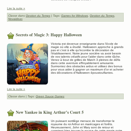
Lire la suite »
Classe dans
Gestion du Temps
| Tags:
Games for Windows
,
Gestion du Temps
,
Novaideas
Secrets of Magic 3: Happy Halloween
Victoria est devenue enseignante dans l’école de
magie où elle a étudié. Halloween approche à grands
pas et c’est à elle qu’incombe la décoration de
l’établissement. Notre jeune sorcière va avoir besoin
de vos talents créatifs pour l’aider dans cette tâche.
Venez à bout de grilles de Match 3 pleines de défis
dans cette aventure effroyablement amusante.
Surmontez des obstacles ardus et utilisez des bonus
pour vous aider à gagner un maximum d’or et acheter
des décorations d’Halloween époustouflantes.
Lire la suite »
Classe dans
| Tags:
Green Sauce Games
New Yankee in King Arthur’s Court 5
Un puissant sortilège menace de transformer le
royaume du roi Arthur en marécages et forêts.
Heureusement, John et Mary sont de retour et
comptent bien trouver la source de cette magie noire.