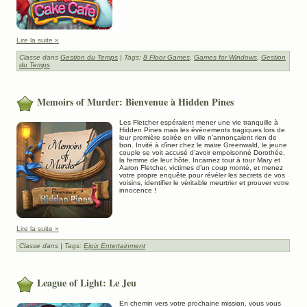
Lire la suite »
Classe dans
Gestion du Temps
| Tags:
8 Floor Games
,
Games for Windows
,
Gestion
du Temps
Memoirs of Murder: Bienvenue à Hidden Pines
Les Fletcher espéraient mener une vie tranquille à
Hidden Pines mais les événements tragiques lors de
leur première soirée en ville n’annonçaient rien de
bon. Invité à dîner chez le maire Greenwald, le jeune
couple se voit accusé d’avoir empoisonné Dorothée,
la femme de leur hôte. Incarnez tour à tour Mary et
Aaron Fletcher, victimes d’un coup monté, et menez
votre propre enquête pour révéler les secrets de vos
voisins, identifier le véritable meurtrier et prouver votre
innocence !
Lire la suite »
Classe dans
| Tags:
Eipix Entertainment
League of Light: Le Jeu
En chemin vers votre prochaine mission, vous vous