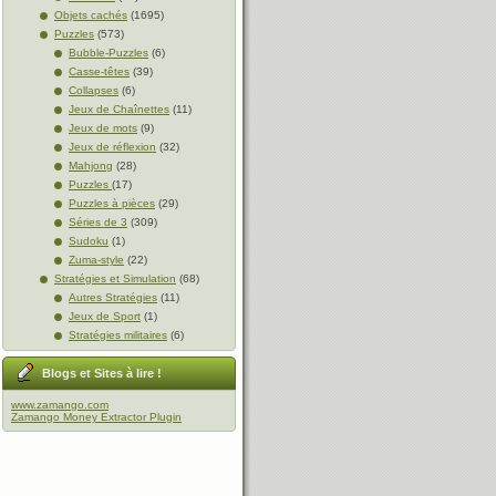
Objets cachés
(1695)
Puzzles
(573)
Bubble-Puzzles
(6)
Casse-têtes
(39)
Collapses
(6)
Jeux de Chaînettes
(11)
Jeux de mots
(9)
Jeux de réflexion
(32)
Mahjong
(28)
Puzzles
(17)
Puzzles à pièces
(29)
Séries de 3
(309)
Sudoku
(1)
Zuma-style
(22)
Stratégies et Simulation
(68)
Autres Stratégies
(11)
Jeux de Sport
(1)
Stratégies militaires
(6)
Blogs et Sites à lire !
www.zamango.com
Zamango Money Extractor Plugin