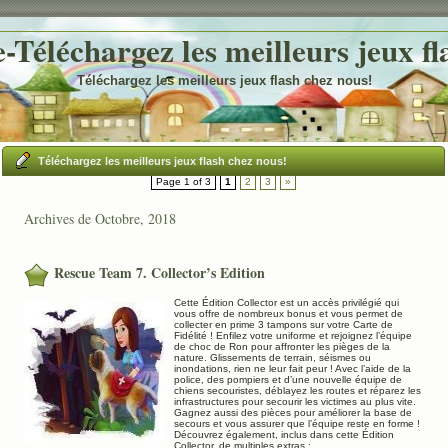
Téléchargez les meilleurs jeux fl
Téléchargez les meilleurs jeux flash chez nous!
Téléchargez les meilleurs jeux flash chez nous!
Page 1 of 3
1
2
3
»
Archives de Octobre, 2018
Rescue Team 7. Collector’s Edition
Cette Édition Collector est un accès privilégié qui
vous offre de nombreux bonus et vous permet de
collecter en prime 3 tampons sur votre Carte de
Fidélité ! Enfilez votre uniforme et rejoignez l’équipe
de choc de Ron pour affronter les pièges de la
nature. Glissements de terrain, séismes ou
inondations, rien ne leur fait peur ! Avec l’aide de la
police, des pompiers et d’une nouvelle équipe de
chiens secouristes, déblayez les routes et réparez les
infrastructures pour secourir les victimes au plus vite.
Gagnez aussi des pièces pour améliorer la base de
secours et vous assurer que l’équipe reste en forme !
Découvrez également, inclus dans cette Édition
Collector, de multiples extras :