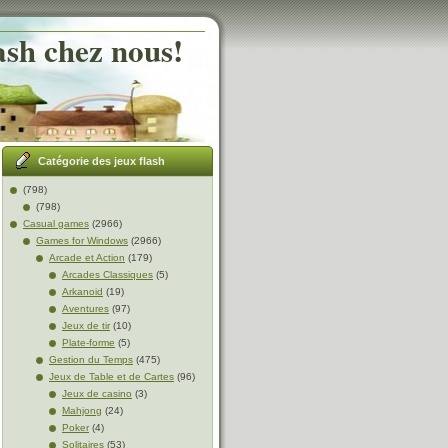
ash chez nous!
Catégorie des jeux flash
(798)
(798)
Casual games
(2966)
Games for Windows
(2966)
Arcade et Action
(179)
Arcades Classiques
(5)
Arkanoid
(19)
Aventures
(97)
Jeux de tir
(10)
Plate-forme
(5)
Gestion du Temps
(475)
Jeux de Table et de Cartes
(96)
Jeux de casino
(3)
Mahjong
(24)
Poker
(4)
Solitaires
(53)