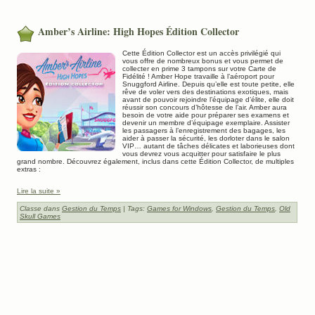
Amber’s Airline: High Hopes Édition Collector
Cette Édition Collector est un accès privilégié qui
vous offre de nombreux bonus et vous permet de
collecter en prime 3 tampons sur votre Carte de
Fidélité ! Amber Hope travaille à l’aéroport pour
Snuggford Airline. Depuis qu’elle est toute petite, elle
rêve de voler vers des destinations exotiques, mais
avant de pouvoir rejoindre l’équipage d’élite, elle doit
réussir son concours d’hôtesse de l’air. Amber aura
besoin de votre aide pour préparer ses examens et
devenir un membre d’équipage exemplaire. Assister
les passagers à l’enregistrement des bagages, les
aider à passer la sécurité, les dorloter dans le salon
VIP… autant de tâches délicates et laborieuses dont
vous devrez vous acquitter pour satisfaire le plus
grand nombre. Découvrez également, inclus dans cette Édition Collector, de multiples
extras :
Lire la suite »
Classe dans
Gestion du Temps
| Tags:
Games for Windows
,
Gestion du Temps
,
Old
Skull Games