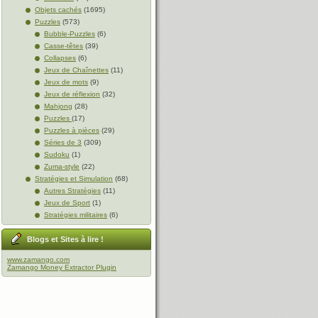
Objets cachés
(1695)
Puzzles
(573)
Bubble-Puzzles
(6)
Casse-têtes
(39)
Collapses
(6)
Jeux de Chaînettes
(11)
Jeux de mots
(9)
Jeux de réflexion
(32)
Mahjong
(28)
Puzzles
(17)
Puzzles à pièces
(29)
Séries de 3
(309)
Sudoku
(1)
Zuma-style
(22)
Stratégies et Simulation
(68)
Autres Stratégies
(11)
Jeux de Sport
(1)
Stratégies militaires
(6)
Blogs et Sites à lire !
www.zamango.com
Zamango Money Extractor Plugin