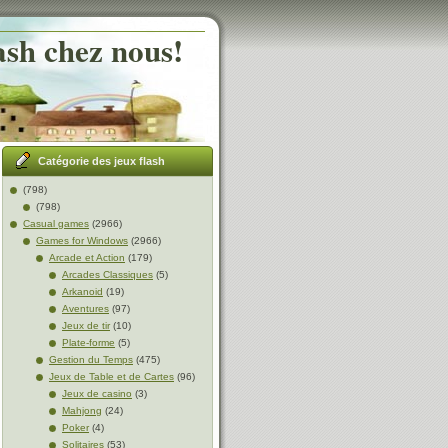
ash chez nous!
Catégorie des jeux flash
(798)
(798)
Casual games
(2966)
Games for Windows
(2966)
Arcade et Action
(179)
Arcades Classiques
(5)
Arkanoid
(19)
Aventures
(97)
Jeux de tir
(10)
Plate-forme
(5)
Gestion du Temps
(475)
Jeux de Table et de Cartes
(96)
Jeux de casino
(3)
Mahjong
(24)
Poker
(4)
Solitaires
(53)