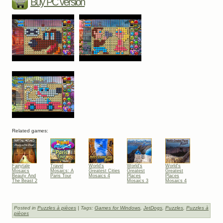
Buy PC version
Related games:
Fairytale
Travel
World's
World's
World's
Mosaics
Mosaics: A
Greatest Cities
Greatest
Greatest
Beauty And
Paris Tour
Mosaics 4
Places
Places
The Beast 2
Mosaics 3
Mosaics 4
Posted in
Puzzles à pièces
| Tags:
Games for Windows
,
JetDogs
,
Puzzles
,
Puzzles à
pièces