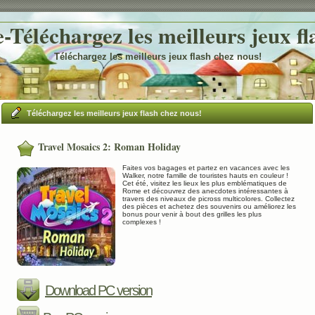
Téléchargez les meilleurs jeux fl
Téléchargez les meilleurs jeux flash chez nous!
Téléchargez les meilleurs jeux flash chez nous!
Travel Mosaics 2: Roman Holiday
Faites vos bagages et partez en vacances avec les
Walker, notre famille de touristes hauts en couleur !
Cet été, visitez les lieux les plus emblématiques de
Rome et découvrez des anecdotes intéressantes à
travers des niveaux de picross multicolores. Collectez
des pièces et achetez des souvenirs ou améliorez les
bonus pour venir à bout des grilles les plus
complexes !
Download PC version