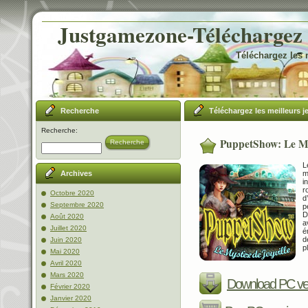
Justgamezone-Téléchargez l
Téléchargez les 
Recherche
Téléchargez les meilleurs j
Recherche:
PuppetShow: Le My
Recherche
L
m
Archives
i
r
Octobre 2020
d
Septembre 2020
p
D
Août 2020
a
Juillet 2020
é
d
Juin 2020
p
Mai 2020
Avril 2020
Mars 2020
Download PC ve
Février 2020
Janvier 2020