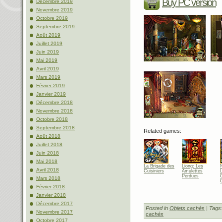
Buy PC version
Décembre 2019
Novembre 2019
Octobre 2019
Septembre 2019
Août 2019
Juillet 2019
Juin 2019
Mai 2019
Avril 2019
Mars 2019
Février 2019
Janvier 2019
Décembre 2018
Novembre 2018
Octobre 2018
Septembre 2018
Related games:
Août 2018
Juillet 2018
Juin 2018
Mai 2018
La Brigade des
Liong: Les
Avril 2018
Cuisiniers
Amulettes
Perdues
Mars 2018
C
Février 2018
Janvier 2018
Décembre 2017
Posted in
Objets cachés
| Tags
Novembre 2017
cachés
Octobre 2017