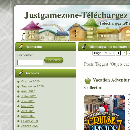
Justgamezone-Téléchargez l
Téléchargez les 
Recherche
Téléchargez les meilleurs j
Page 1 of 170
1
2
Recherche:
Recherche
Posts Tagged ‘Objets cac
Archives
Vacation Adventure
Octobre 2020
Collector
Septembre 2020
Août 2020
C
Juillet 2020
v
Juin 2020
c
F
Mai 2020
p
Avril 2020
à
L
Mars 2020
p
Février 2020
d
Janvier 2020
d
l