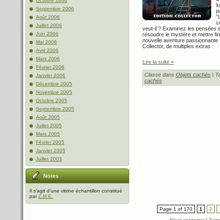
Octobre 2006
l
Septembre 2006
p
“
Août 2006
c
Juillet 2006
veut-il ? Examinez les pensées 
Juin 2006
résoudre le mystère et mettre fi
nouvelle aventure passionnante 
Mai 2006
Collector, de multiples extras :
Avril 2006
Mars 2006
Lire la suite »
Février 2006
Classe dans
Objets cachés
| T
Janvier 2006
cachés
Décembre 2005
Novembre 2005
Octobre 2005
Septembre 2005
Août 2005
Juillet 2005
Mars 2005
Février 2005
Janvier 2005
Juillet 2003
Notes
Il s'agit d'une vitrine échantillon constitué
par
Z.M.E.
Page 1 of 170
1
2
Nous contacter
|
Zama