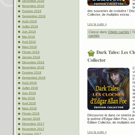
Décembre 2019
l
Novembre 2019
b
des souvenirs de croisière ! Déc
Octobre 2019
Collector, de multiples extras :
Septembre 2019
Août 2019
Lire la suite »
Juillet 2019
Juin 2019
Classe dans
Objets cachés
| T
cachés
Mai 2019
Avril 2019
Mars 2019
Dark Tales: Les Cl
Février 2019
Janvier 2019
Collector
Décembre 2018
Novembre 2018
C
v
Octobre 2018
c
Septembre 2018
F
l
Août 2018
r
Juillet 2018
l
Juin 2018
d
d
Mai 2018
v
Avril 2018
d
p
Mars 2018
s
Février 2018
Découvrez-le dans ce sinistre j
le poème d’Edgar Allen Poe, Les
Janvier 2018
Édition Collector, de multiples ext
Décembre 2017
Novembre 2017
Lire la suite »
Octobre 2017