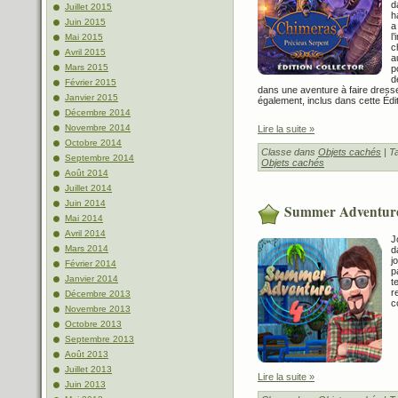
d
Juillet 2015
h
Juin 2015
a
l
Mai 2015
c
Avril 2015
a
Mars 2015
p
d
Février 2015
dans une aventure à faire dresse
Janvier 2015
également, inclus dans cette Édit
Décembre 2014
Novembre 2014
Lire la suite »
Octobre 2014
Classe dans
Objets cachés
| T
Septembre 2014
Objets cachés
Août 2014
Juillet 2014
Juin 2014
Summer Adventur
Mai 2014
Avril 2014
J
Mars 2014
d
j
Février 2014
p
Janvier 2014
t
r
Décembre 2013
c
Novembre 2013
Octobre 2013
Septembre 2013
Août 2013
Juillet 2013
Lire la suite »
Juin 2013