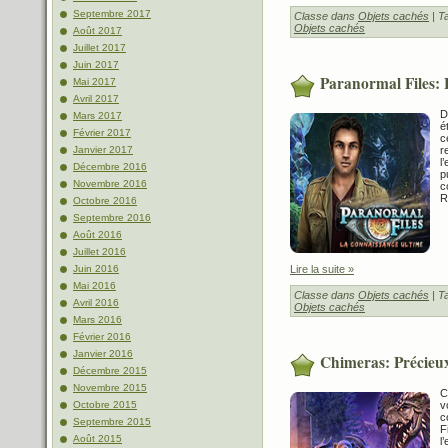
Septembre 2017
Classe dans
Objets cachés
| T
Objets cachés
Août 2017
Juillet 2017
Juin 2017
Paranormal Files:
Mai 2017
Avril 2017
D
Mars 2017
é
Février 2017
c
r
Janvier 2017
l
Décembre 2016
p
Novembre 2016
c
R
Octobre 2016
Septembre 2016
Août 2016
Juillet 2016
Lire la suite »
Juin 2016
Mai 2016
Classe dans
Objets cachés
| T
Avril 2016
Objets cachés
Mars 2016
Février 2016
Janvier 2016
Chimeras: Précieux
Décembre 2015
Novembre 2015
C
v
Octobre 2015
c
Septembre 2015
F
Août 2015
l