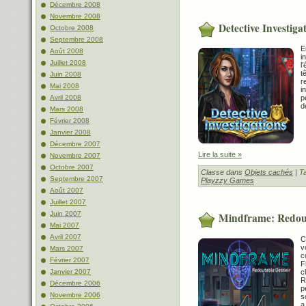
Décembre 2008
Novembre 2008
Detective Investiga
Octobre 2008
Septembre 2008
E
Août 2008
i
Juillet 2008
l
t
Juin 2008
r
Mai 2008
i
Avril 2008
p
d
Mars 2008
Février 2008
Janvier 2008
Décembre 2007
Lire la suite »
Novembre 2007
Octobre 2007
Classe dans
Objets cachés
| T
Septembre 2007
Playzzy Games
Août 2007
Juillet 2007
Juin 2007
Mindframe: Redout
Mai 2007
Avril 2007
C
v
Mars 2007
c
Février 2007
F
Janvier 2007
c
R
Décembre 2006
p
Novembre 2006
s
a