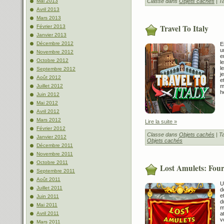
Classe dans
Objets cachés
| T
Mai 2013
Avril 2013
Mars 2013
Travel To Italy
Février 2013
Janvier 2013
Décembre 2012
E
u
Novembre 2012
e
Octobre 2012
l
l
Septembre 2012
j
Août 2012
e
m
Juillet 2012
h
Juin 2012
Mai 2012
Avril 2012
Mars 2012
Lire la suite »
Février 2012
Classe dans
Objets cachés
| T
Janvier 2012
Objets cachés
Décembre 2011
Novembre 2011
Octobre 2011
Lost Amulets: Fou
Septembre 2011
Août 2011
U
Juillet 2011
d
e
Juin 2011
d
Mai 2011
m
a
Avril 2011
v
Mars 2011