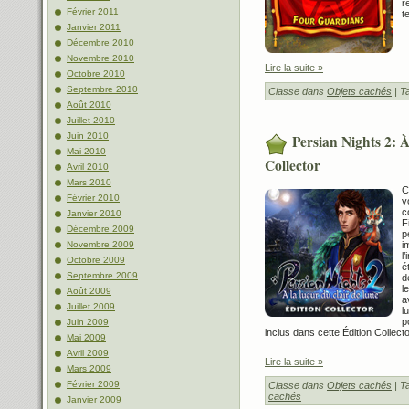
r
Février 2011
t
Janvier 2011
Décembre 2010
Novembre 2010
Lire la suite »
Octobre 2010
Septembre 2010
Classe dans
Objets cachés
| T
Août 2010
Juillet 2010
Juin 2010
Persian Nights 2: 
Mai 2010
Collector
Avril 2010
Mars 2010
C
Février 2010
v
c
Janvier 2010
F
Décembre 2009
p
i
Novembre 2009
l
Octobre 2009
é
Septembre 2009
d
l
Août 2009
a
Juillet 2009
l
p
Juin 2009
inclus dans cette Édition Collecto
Mai 2009
Avril 2009
Lire la suite »
Mars 2009
Février 2009
Classe dans
Objets cachés
| T
cachés
Janvier 2009