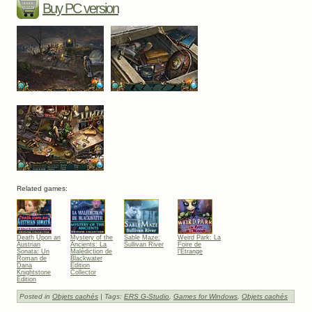
Buy PC version
Related games:
Death Upon an
Mystery of the
Sable Maze:
Weird Park: La
Austrian
Ancients: La
Sullivan River
Foire de
Sonata: Un
Malédiction de
l'Etrange
Roman de
Blackwater
Dana
Edition
Knightstone
Collector
Edition
Collector
Posted in
Objets cachés
| Tags:
ERS G-Studio
,
Games for Windows
,
Objets cachés