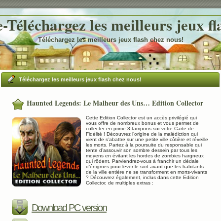
Téléchargez les meilleurs jeux fl
Téléchargez les meilleurs jeux flash chez nous!
Téléchargez les meilleurs jeux flash chez nous!
Haunted Legends: Le Malheur des Uns… Edition Collector
Cette Edition Collector est un accès privilégié qui
vous offre de nombreux bonus et vous permet de
collecter en prime 3 tampons sur votre Carte de
Fidélité ! Découvrez l’origine de la malédiction qui
vient de s’abattre sur une petite ville côtière et réveille
les morts. Partez à la poursuite du responsable qui
tente d’assouvir son sombre dessein par tous les
moyens en évitant les hordes de zombies hargneux
qui rôdent. Parviendrez-vous à franchir un dédale
d’énigmes pour lever le sort avant que les habitants
de la ville entière ne se transforment en morts-vivants
? Découvrez également, inclus dans cette Edition
Collector, de multiples extras :
Download PC version