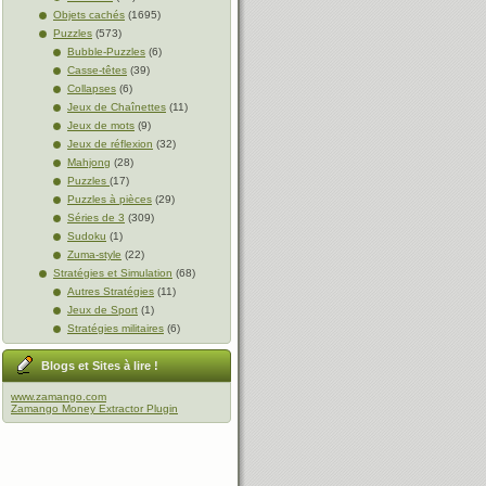
Objets cachés
(1695)
Puzzles
(573)
Bubble-Puzzles
(6)
Casse-têtes
(39)
Collapses
(6)
Jeux de Chaînettes
(11)
Jeux de mots
(9)
Jeux de réflexion
(32)
Mahjong
(28)
Puzzles
(17)
Puzzles à pièces
(29)
Séries de 3
(309)
Sudoku
(1)
Zuma-style
(22)
Stratégies et Simulation
(68)
Autres Stratégies
(11)
Jeux de Sport
(1)
Stratégies militaires
(6)
Blogs et Sites à lire !
www.zamango.com
Zamango Money Extractor Plugin