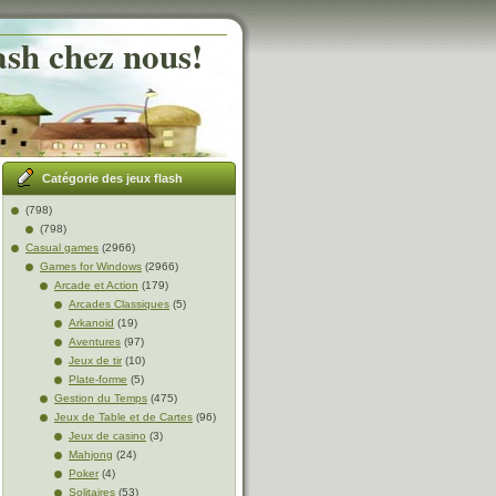
ash chez nous!
Catégorie des jeux flash
(798)
(798)
Casual games
(2966)
Games for Windows
(2966)
Arcade et Action
(179)
Arcades Classiques
(5)
Arkanoid
(19)
Aventures
(97)
Jeux de tir
(10)
Plate-forme
(5)
Gestion du Temps
(475)
Jeux de Table et de Cartes
(96)
Jeux de casino
(3)
Mahjong
(24)
Poker
(4)
Solitaires
(53)