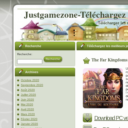
Justgamezone-Téléchargez l
Téléchargez les 
Recherche
Téléchargez les meilleurs j
Recherche:
The Far Kingdoms: 
Recherche
U
r
Archives
p
s
Octobre 2020
r
Septembre 2020
d
p
Août 2020
!
Juillet 2020
d
r
Juin 2020
Mai 2020
Avril 2020
Mars 2020
Download PC ve
Février 2020
Janvier 2020