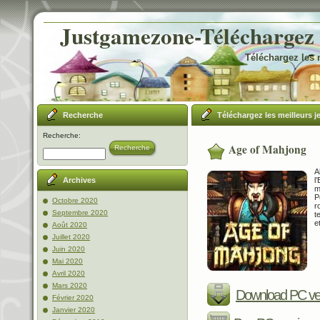
Justgamezone-Téléchargez l
Téléchargez les 
Recherche
Téléchargez les meilleurs j
Recherche:
Age of Mahjong
Recherche
A
l
Archives
m
P
Octobre 2020
r
Septembre 2020
t
e
Août 2020
Juillet 2020
Juin 2020
Mai 2020
Avril 2020
Mars 2020
Download PC ve
Février 2020
Janvier 2020