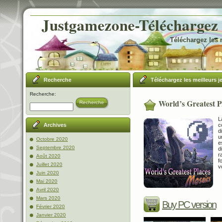
Justgamezone-Téléchargez l
Téléchargez les 
Recherche
Téléchargez les meilleurs j
Recherche:
World’s Greatest P
Recherche
L
c
Archives
d
u
Octobre 2020
e
Septembre 2020
d
r
Août 2020
f
Juillet 2020
v
Juin 2020
Mai 2020
Avril 2020
Mars 2020
Buy PC version
Février 2020
Janvier 2020