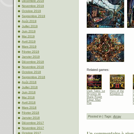
Décembre 2019
Novembre 2019
Octobre 2019
Septembre 2019
Août 2019
Juillet 2019
Juin 2019
Mai 2019
Avril 2019
Mars 2019
Février 2019
Janvier 2019
Décembre 2018
Novembre 2018
Related games:
Octobre 2018
Septembre 2018
Août 2018
Juillet 2018
Dark Tales: Le
Hero of the
Juin 2018
Mystère de
Kingdom II
Marie Roget
l
Mai 2018
Edgar Allan
E
Avril 2018
Poe
Mars 2018
Février 2018
Posted in
| Tags:
Array
Janvier 2018
Décembre 2017
Novembre 2017
Un commentaire à ajou
Octobre 2017