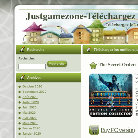
Justgamezone-Téléchargez l
Téléchargez les 
Recherche
Téléchargez les meilleurs j
Recherche:
The Secret Order: 
Recherche
C
v
Archives
c
F
Octobre 2020
t
Septembre 2020
C
t
Août 2020
D
Juillet 2020
d
s
Juin 2020
l
Mai 2020
E
Avril 2020
Mars 2020
Février 2020
Buy PC version
Janvier 2020