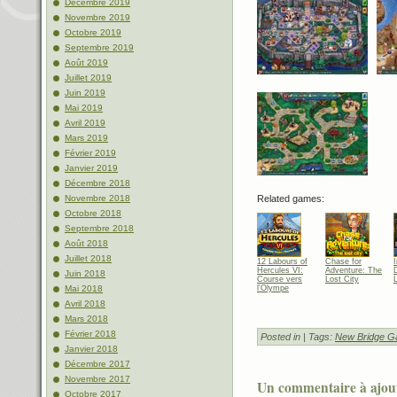
Décembre 2019
Novembre 2019
Octobre 2019
Septembre 2019
Août 2019
Juillet 2019
Juin 2019
Mai 2019
Avril 2019
Mars 2019
Février 2019
Janvier 2019
Décembre 2018
Novembre 2018
Related games:
Octobre 2018
Septembre 2018
Août 2018
Juillet 2018
12 Labours of
Chase for
I
Hercules VI:
Adventure: The
Juin 2018
Course vers
Lost City
Mai 2018
l'Olympe
Avril 2018
Mars 2018
Février 2018
Posted in
| Tags:
New Bridge 
Janvier 2018
Décembre 2017
Novembre 2017
Un commentaire à ajou
Octobre 2017