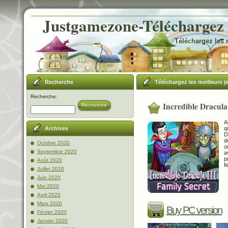
Justgamezone-Téléchargez l
Téléchargez les 
Recherche
Téléchargez les meilleurs j
Recherche:
Incredible Dracula 
Recherche
A
q
Archives
D
d
Octobre 2020
o
Septembre 2020
a
p
Août 2020
f
Juillet 2020
Juin 2020
Mai 2020
Avril 2020
Mars 2020
Buy PC version
Février 2020
Janvier 2020