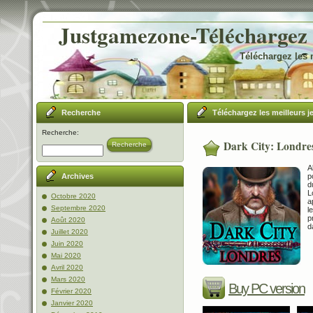
Justgamezone-Téléchargez l
Téléchargez les 
Recherche
Téléchargez les meilleurs j
Recherche:
Dark City: Londre
Recherche
A
p
Archives
d
L
Octobre 2020
a
Septembre 2020
l
p
Août 2020
d
Juillet 2020
Juin 2020
Mai 2020
Avril 2020
Mars 2020
Buy PC version
Février 2020
Janvier 2020